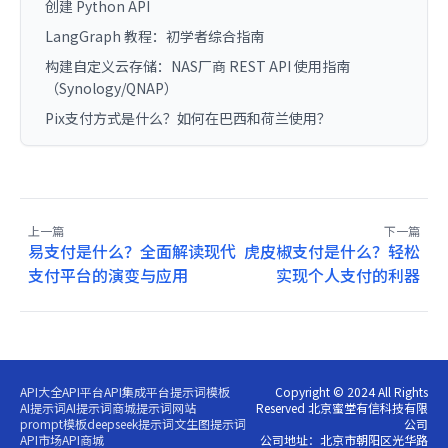
创建 Python API
LangGraph 教程：初学者综合指南
构建自定义云存储：NAS厂商 REST API 使用指南
（Synology/QNAP）
Pix支付方式是什么？如何在巴西和荷兰使用？
上一篇
下一篇
易支付是什么？全面解读现代
虎皮椒支付是什么？轻松
支付平台的演变与应用
实现个人支付的利器
API大全
API平台
API集成平台
提示词模板
Copyright © 2024 All Rights
AI提示词
AI提示词商城
提示词网站
Reserved 北京蜜堂有信科技有限
prompt模板
deepseek提示词
文生图提示词
公司
API市场
API商城
公司地址：北京市朝阳区光华路