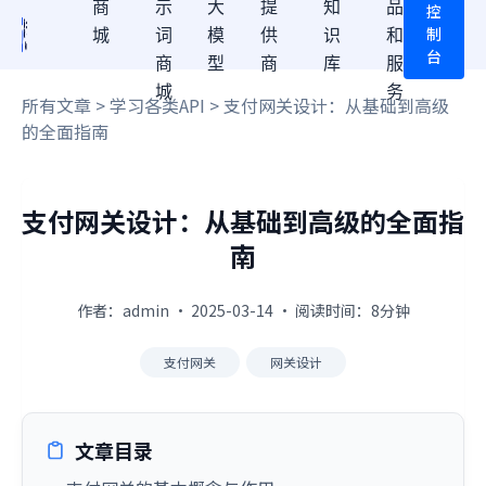
商
示
大
提
知
品
控
制
城
词
模
供
识
和
台
商
型
商
库
服
城
务
所有文章
>
学习各类API
> 支付网关设计：从基础到高级
的全面指南
支付网关设计：从基础到高级的全面指
南
作者：admin · 2025-03-14 · 阅读时间：8分钟
支付网关
网关设计
文章目录