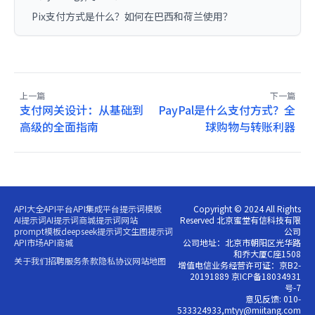
Pix支付方式是什么？如何在巴西和荷兰使用？
上一篇
下一篇
支付网关设计：从基础到
PayPal是什么支付方式？全
高级的全面指南
球购物与转账利器
API大全
API平台
API集成平台
提示词模板
Copyright © 2024 All Rights
AI提示词
AI提示词商城
提示词网站
Reserved 北京蜜堂有信科技有限
prompt模板
deepseek提示词
文生图提示词
公司
API市场
API商城
公司地址：北京市朝阳区光华路
和乔大厦C座1508
关于我们
招聘
服务条款
隐私协议
网站地图
增值电信业务经营许可证：京B2-
20191889 京ICP备18034931
号-7
意见反馈: 010-
533324933,mtyy@miitang.com