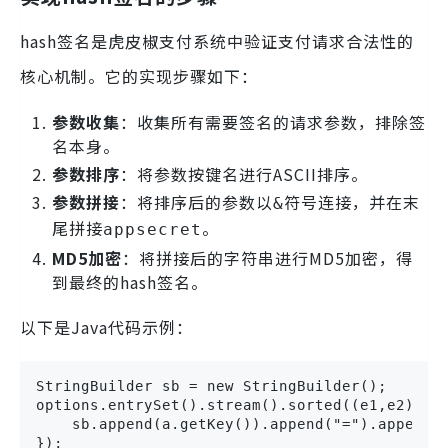
hash签名是虎皮椒支付系统中验证支付请求合法性的
核心机制。它的实现步骤如下：
参数收集
：收集所有需要签名的请求参数，排除签
名本身。
参数排序
：将参数按键名进行ASCII排序。
参数拼接
：将排序后的参数以
符号连接，并在末
&
尾拼接
。
appsecret
MD5加密
：将拼接后的字符串进行MD5加密，得
到最终的hash签名。
以下是Java代码示例：
StringBuilder sb = new StringBuilder();

options.entrySet().stream().sorted((e1,e2) -> 
    sb.append(a.getKey()).append("=").append(a
});
