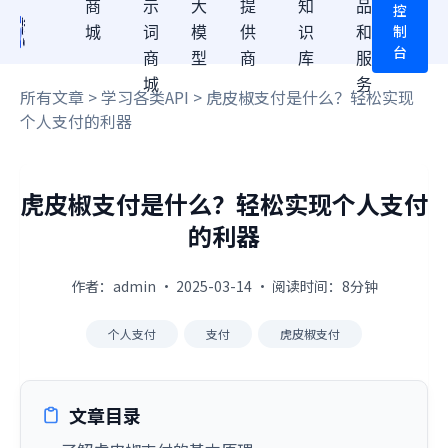
商
示
大
提
知
品
控
制
城
词
模
供
识
和
台
商
型
商
库
服
城
务
所有文章
>
学习各类API
> 虎皮椒支付是什么？轻松实现
个人支付的利器
虎皮椒支付是什么？轻松实现个人支付
的利器
作者：admin · 2025-03-14 · 阅读时间：8分钟
个人支付
支付
虎皮椒支付
文章目录