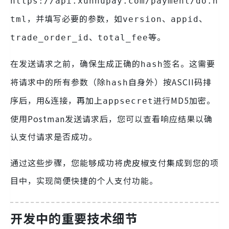
https://api.xunhupay.com/payment/do.h
，并填写必要的参数，如
、
、
tml
version
appid
、
等。
trade_order_id
total_fee
在发送请求之前，确保生成正确的
签名。这需要
hash
将请求中的所有参数（除
自身外）按ASCII码排
hash
序后，用
连接，再加上
进行MD5加密。
&
appsecret
使用Postman发送请求后，您可以查看响应结果以确
认支付请求是否成功。
通过这些步骤，您能够成功将虎皮椒支付集成到您的项
目中，实现简便快捷的个人支付功能。
开发中的重要技术细节