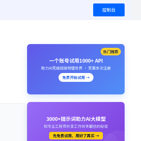
控制台
热门推荐
一个账号试用1000+ API
助力AI无缝链接物理世界 · 无需多次注册
免费开始试用 →
3000+提示词助力AI大模型
和专业工程师共享工作效率翻倍的秘密
先免费试用、用好了再买 →