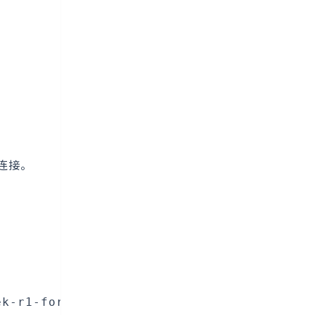
程连接。
ek-r1-for-platforms/ollama_install.sh|sh