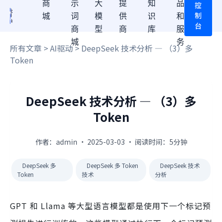
商
示
大
提
知
品
控
制
城
词
模
供
识
和
台
商
型
商
库
服
城
务
所有文章
>
AI驱动
> DeepSeek 技术分析 — （3）多
Token
DeepSeek 技术分析 — （3）多
Token
作者：admin · 2025-03-03 · 阅读时间：5分钟
DeepSeek 多
DeepSeek 多 Token
DeepSeek 技术
Token
技术
分析
GPT 和 Llama 等大型语言模型都是使用下一个标记预