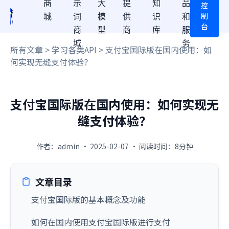
商
示
大
提
知
品
控
制
城
词
模
供
识
和
台
商
型
商
库
服
城
务
所有文章
>
学习各类API
> 支付宝国际版在国内使用：如
何实现无缝支付体验？
支付宝国际版在国内使用：如何实现无
缝支付体验？
作者：admin · 2025-02-07 · 阅读时间：8分钟
文章目录
支付宝国际版的基本概念及功能
如何在国内使用支付宝国际版进行支付