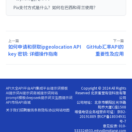
Pix支付方式是什么？如何在巴西和荷兰使用？
上一篇
下一篇
如何申请和获取ipgeolocation API
GitHub汇率API的
key 密钥: 详细操作指南
重要性及应用
API大全
API平台
API集成平台
提示词模板
Copyright © 2024 All Rights
AI提示词
AI提示词商城
提示词网站
Reserved 北京蜜堂有信科技有限
prompt模板
deepseek提示词
文生图提示词
公司
API市场
API商城
公司地址：北京市朝阳区光华路
和乔大厦C座1508
关于我们
招聘
服务条款
隐私协议
网站地图
增值电信业务经营许可证：京B2-
20191889 京ICP备18034931
号-7
意见反馈: 010-
533324933,mtyy@miitang.com