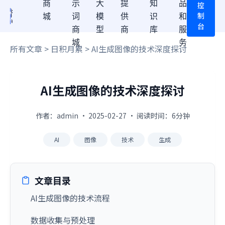
商
示
大
提
知
品
控
制
城
词
模
供
识
和
台
商
型
商
库
服
城
务
所有文章
>
日积月累
> AI生成图像的技术深度探讨
AI生成图像的技术深度探讨
作者：admin · 2025-02-27 · 阅读时间：6分钟
AI
图像
技术
生成
文章目录
AI生成图像的技术流程
数据收集与预处理