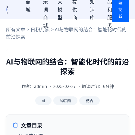
商
示
大
提
知
品
控
制
城
词
模
供
识
和
台
商
型
商
库
服
城
务
所有文章
>
日积月累
> AI与物联网的结合：智能化时代的
前沿探索
AI与物联网的结合：智能化时代的前沿
探索
作者：admin · 2025-02-27 · 阅读时间：6分钟
AI
物联网
结合
文章目录