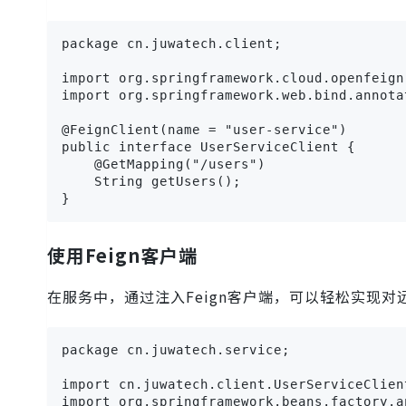
package cn.juwatech.client;

import org.springframework.cloud.openfeign
import org.springframework.web.bind.annota
@FeignClient(name = "user-service")

public interface UserServiceClient {

    @GetMapping("/users")

    String getUsers();

}
使用Feign客户端
在服务中，通过注入Feign客户端，可以轻松实现对
package cn.juwatech.service;

import cn.juwatech.client.UserServiceClient
import org.springframework.beans.factory.a