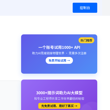
控制台
热门推荐
一个账号试用1000+ API
助力AI无缝链接物理世界 · 无需多次注册
免费开始试用 →
3000+提示词助力AI大模型
和专业工程师共享工作效率翻倍的秘密
先免费试用、用好了再买 →