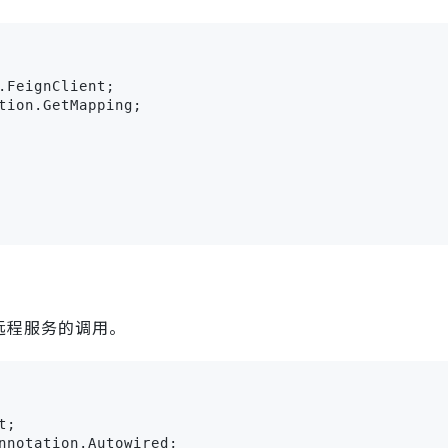
.FeignClient;

tion.GetMapping;

远程服务的调用。
;

nnotation.Autowired;
