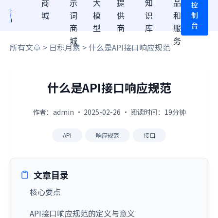
商
示
大
提
知
品
控
制
城
词
模
供
识
和
台
商
型
商
库
服
城
务
所有文章
>
日积月累
> 什么是API接口响应规范
什么是API接口响应规范
作者：admin · 2025-02-26 · 阅读时间：19分钟
API
响应规范
接口
文章目录
核心要点
API接口响应规范的定义与意义