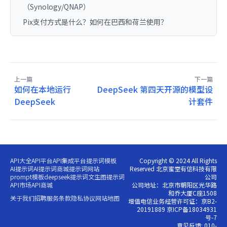
（Synology/QNAP）
Pix支付方式是什么？如何在巴西和荷兰使用？
上一篇
下一篇
如何在本地运行
DeepSeek 第四天开源的模型设
DeepSeek
计套件
API大全
API平台
API集成平台
提示词模板
Copyright © 2024 All Rights
AI提示词
AI提示词商城
提示词网站
Reserved 北京蜜堂有信科技有限
prompt模板
deepseek提示词
文生图提示词
公司
API市场
API商城
公司地址：北京市朝阳区光华路
和乔大厦C座1508
关于我们
招聘
服务条款
隐私协议
网站地图
增值电信业务经营许可证：京B2-
20191889 京ICP备18034931
号-7
意见反馈: 010-