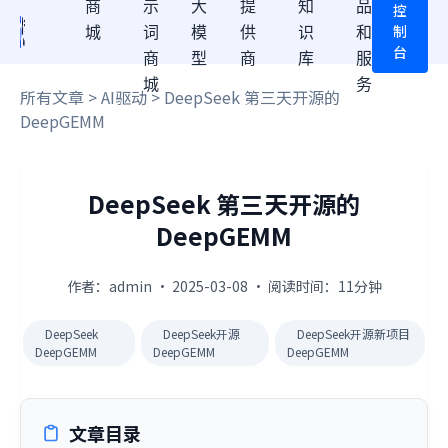
商
示
大
提
知
品
控
制
城
词
模
供
识
和
台
商
型
商
库
服
城
务
所有文章
>
AI驱动
> DeepSeek 第三天开源的
DeepGEMM
DeepSeek 第三天开源的
DeepGEMM
作者：admin · 2025-03-08 · 阅读时间：11分钟
DeepSeek
DeepSeek开源
DeepSeek开源新项目
DeepGEMM
DeepGEMM
DeepGEMM
文章目录