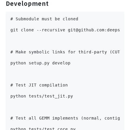
Development
# Submodule must be cloned
git clone --recursive git@github.com:deepseek
# Make symbolic links for third-party (CUTLAS
python setup.py develop
# Test JIT compilation
python tests/test_jit.py
# Test all GEMM implements (normal, contiguou
python tests/test_core.py