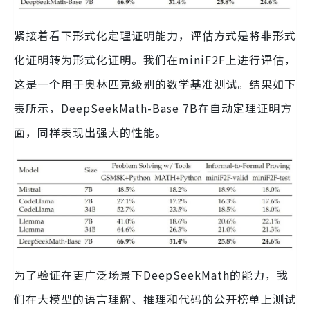
紧接着看下形式化定理证明能力，评估方式是将非形式
化证明转为形式化证明。我们在miniF2F上进行评估，
这是一个用于奥林匹克级别的数学基准测试。结果如下
表所示，DeepSeekMath-Base 7B在自动定理证明方
面，同样表现出强大的性能。
为了验证在更广泛场景下DeepSeekMath的能力，我
们在大模型的语言理解、推理和代码的公开榜单上测试