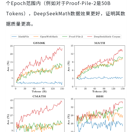
个Epoch范围内（例如对于Proof-Pile-2是50B
Tokens），DeepSeekMath数据效果更好，证明其数
据质量更高。