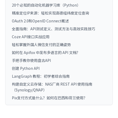
20个必知的自动化机器学习库（Python）
精准定位IP来源：轻松实现高德经纬度定位查询
OAuth 2.0和OpenID Connect概述
全面指南：API测试定义、测试方法与高效实践技巧
Coze API接口实战应用
轻松掌握外国人微信支付的正确姿势
如何在 Apifox 中发布多语言的 API 文档？
手把手教你使用盘古API
创建 Python API
LangGraph 教程：初学者综合指南
构建自定义云存储：NAS厂商 REST API 使用指南
（Synology/QNAP）
Pix支付方式是什么？如何在巴西和荷兰使用？