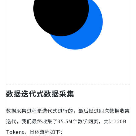
数据迭代式数据采集
数据采集过程是迭代式进行的，最后经过四次数据收集
迭代，我们最终收集了35.5M个数学网页，共计120B
Tokens，具体流程如下：