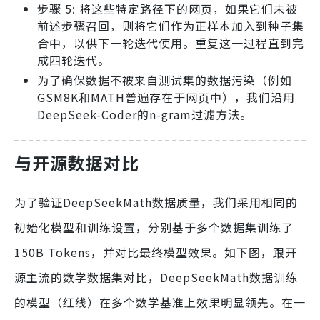
步骤 5: 将这些特定路径下的网页，如果它们未被
前述步骤召回，则将它们作为正样本加入到种子集
合中，以供下一轮迭代使用。重复这一过程直到完
成四轮迭代。
为了确保数据不被来自测试集的数据污染（例如
GSM8K和MATH普遍存在于网页中），我们沿用
DeepSeek-Coder的n-gram过滤方法。
与开源数据对比
为了验证DeepSeekMath数据质量，我们采用相同的
初始化模型和训练设置，分别基于多个数据集训练了
150B Tokens，并对比最终模型效果。如下图，跟开
源主流的数学数据集对比，DeepSeekMath数据训练
的模型（红线）在多个数学基准上效果明显领先。在一