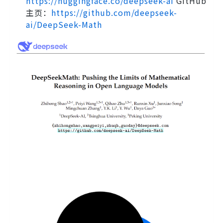
https://huggingface.co/deepseek-ai
GitHub
主页：
https://github.com/deepseek-
ai/DeepSeek-Math