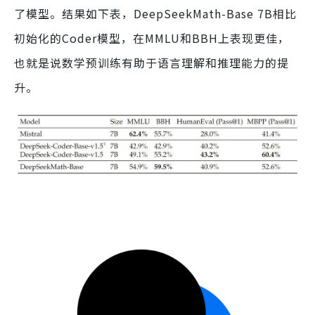
了模型。结果如下表，DeepSeekMath-Base 7B相比
初始化的Coder模型，在MMLU和BBH上表现更佳，
也就是说数学预训练有助于语言理解和推理能力的提
升。