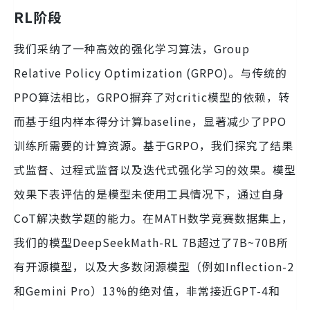
RL阶段
我们采纳了一种高效的强化学习算法，Group
Relative Policy Optimization (GRPO)。与传统的
PPO算法相比，GRPO摒弃了对critic模型的依赖，转
而基于组内样本得分计算baseline，显著减少了PPO
训练所需要的计算资源。基于GRPO，我们探究了结果
式监督、过程式监督以及迭代式强化学习的效果。模型
效果下表评估的是模型未使用工具情况下，通过自身
CoT解决数学题的能力。在MATH数学竞赛数据集上，
我们的模型DeepSeekMath-RL 7B超过了7B~70B所
有开源模型，以及大多数闭源模型（例如Inflection-2
和Gemini Pro）13%的绝对值，非常接近GPT-4和