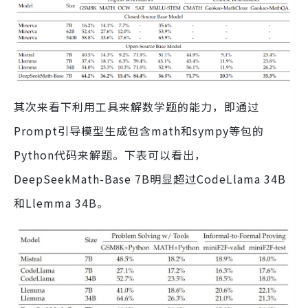
其次来看下利用工具来解数学题的能力，即通过
Prompt引导模型生成包含math和sympy等包的
Python代码来解题。下表可以看出，
DeepSeekMath-Base 7B明显超过CodeLlama 34B
和Llemma 34B。