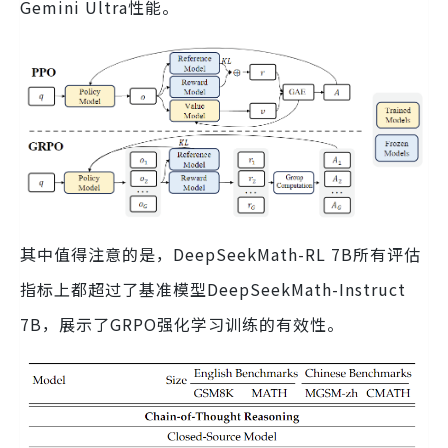
Gemini Ultra性能。
其中值得注意的是，DeepSeekMath-RL 7B所有评估
指标上都超过了基准模型DeepSeekMath-Instruct
7B，展示了GRPO强化学习训练的有效性。