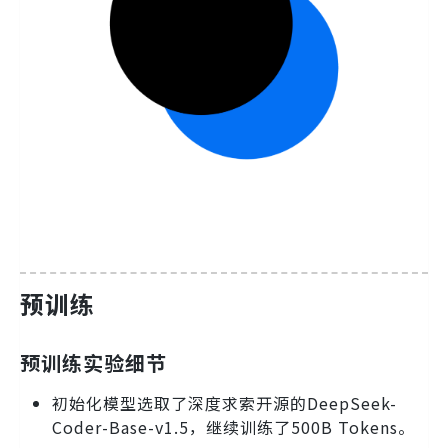
预训练
预训练实验细节
初始化模型选取了深度求索开源的DeepSeek-
Coder-Base-v1.5，继续训练了500B Tokens。