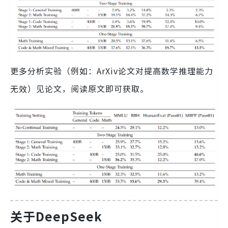
更多分析实验（例如：ArXiv论文对提高数学推理能力
无效）见论文，阅读原文即可获取。
关于DeepSeek