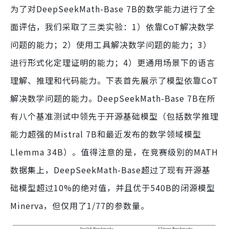
为了对DeepSeekMath-Base 7B的数学能力进行了全
面评估，我们采取了三类实验：1）依靠CoT解决数学
问题的能力；2）使用工具解决数学问题的能力；3）
进行形式化定理证明的能力；4）更通用场景下的语言
理解、推理和代码能力。下表首先展示了模型依靠CoT
解决数学问题的能力。DeepSeekMath-Base 7B在所
有八个基准测试中领先于开源基础模型（包括数学推理
能力超强的Mistral 7B和最近发布的数学领域模型
Llemma 34B）。值得注意的是，在竞赛级别的MATH
数据集上，DeepSeekMath-Base超过了现有开源基
础模型超过10%的绝对值，并且优于540B的闭源模型
Minerva，但仅用了1/77的参数量。