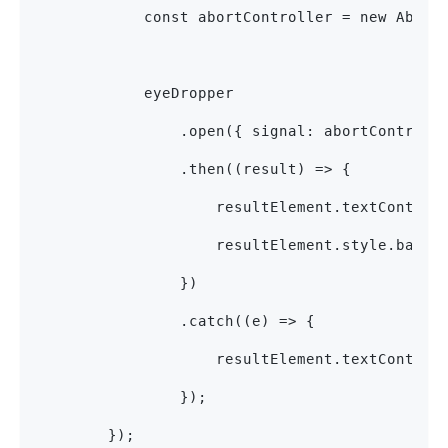
            const abortController = new Abort
            eyeDropper
                .open({ signal: abortControll
                .then((result) => {
                    resultElement.textContent
                    resultElement.style.backg
                })
                .catch((e) => {
                    resultElement.textContent
                });
        });