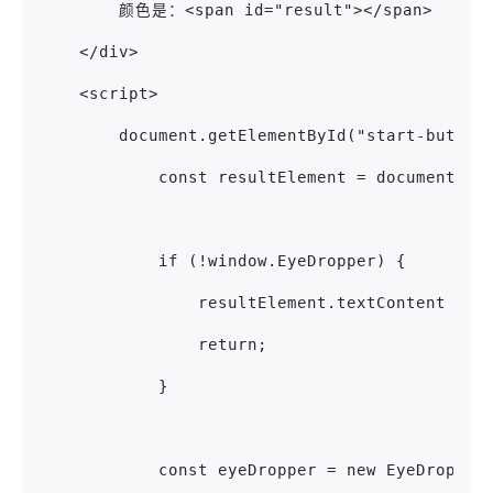
        颜色是：<span id="result"></span>
    </div>
    <script>
        document.getElementById("start-button
            const resultElement = document.ge
            if (!window.EyeDropper) {
                resultElement.textContent 
                return;
            }
            const eyeDropper = new EyeDropper