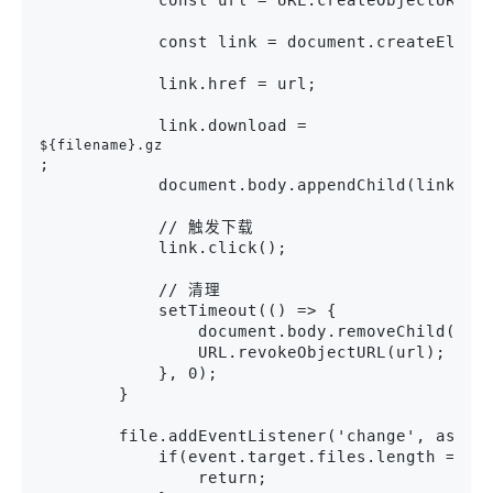
            const link = document.createEleme
            link.href = url;
            link.download = 
${filename}.gz
;

            document.body.appendChild(link);

            // 触发下载

            link.click();

            // 清理

            setTimeout(() => {

                document.body.removeChild(link
                URL.revokeObjectURL(url);

            }, 0);

        }

        file.addEventListener('change', async 
            if(event.target.files.length === 0
                return;
