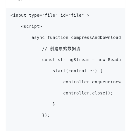
<input type="file" id="file" >
    <script>
        async function compressAndDownload(fi
            // 创建原始数据流
            const stringStream = new Readable
                start(controller) {
                    controller.enqueue(new Te
                    controller.close();
                }
            });