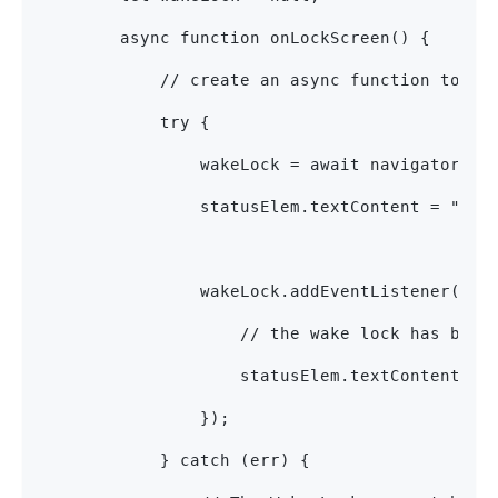
        async function onLockScreen() {
            // create an async function to re
            try {
                wakeLock = await navigator.wa
                statusElem.textContent = "
                wakeLock.addEventListener("re
                    // the wake lock has been
                    statusElem.textContent
                });
            } catch (err) {