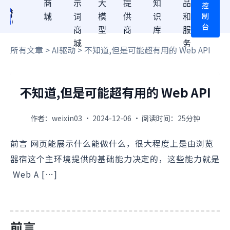
商
示
大
提
知
品
控
制
城
词
模
供
识
和
台
商
型
商
库
服
城
务
所有文章
>
AI驱动
> 不知道,但是可能超有用的 Web API
不知道,但是可能超有用的 Web API
作者：weixin03 · 2024-12-06 · 阅读时间：25分钟
前言 网页能展示什么能做什么，很大程度上是由浏览
器宿这个主环境提供的基础能力决定的，这些能力就是
Web A […]
前言