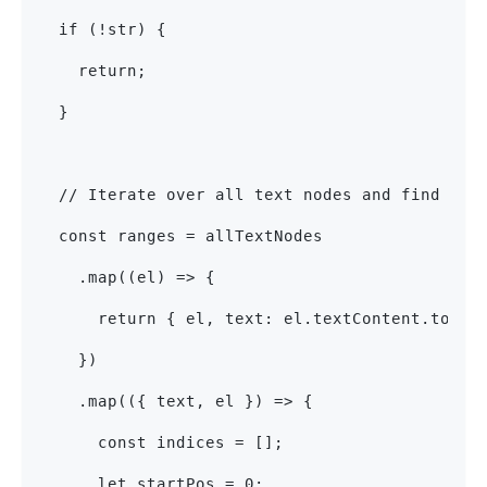
  if (!str) {
    return;
  }
  // Iterate over all text nodes and find mat
  const ranges = allTextNodes
    .map((el) => {
      return { el, text: el.textContent.toLow
    })
    .map(({ text, el }) => {
      const indices = [];
      let startPos = 0;