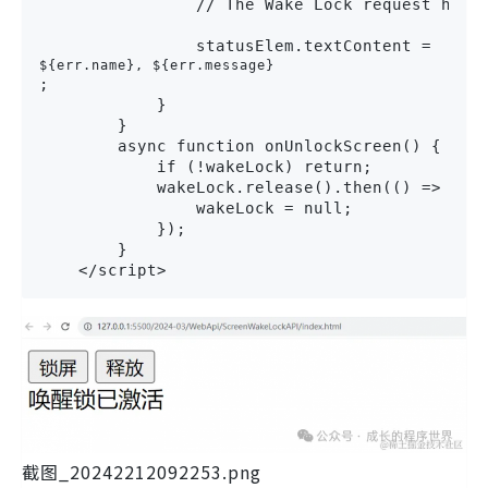
                // The Wake Lock request has 
                statusElem.textContent = 
${err.name}, ${err.message}
;

            }

        }

        async function onUnlockScreen() {

            if (!wakeLock) return;

            wakeLock.release().then(() => {

                wakeLock = null;

            });

        }

    </script>
截图_20242212092253.png