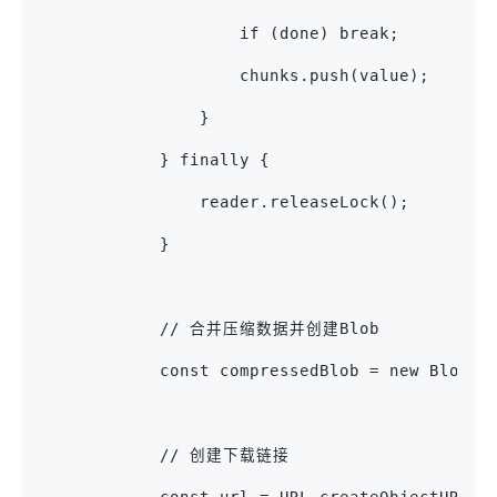
                    if (done) break;
                    chunks.push(value);
                }
            } finally {
                reader.releaseLock();
            }
            // 合并压缩数据并创建Blob
            const compressedBlob = new Blob(c
            // 创建下载链接
            const url = URL.createObjectURL(c