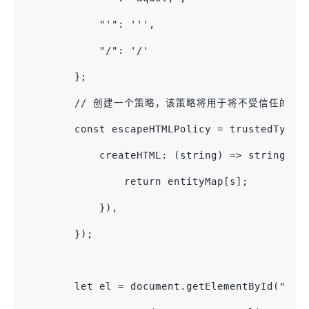
            "'": ''',
            "/": '/'
        };
        // 创建一个策略，该策略将用于将不受信任的
        const escapeHTMLPolicy = trustedTypes
            createHTML: (string) => string.re
                return entityMap[s];
            }),
        });
        let el = document.getElementById("myD