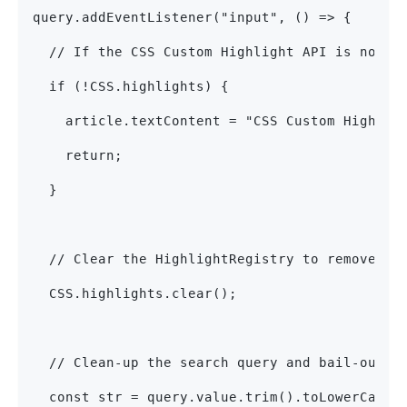
query.addEventListener("input", () => {
  // If the CSS Custom Highlight API is not s
  if (!CSS.highlights) {
    article.textContent = "CSS Custom Highlig
    return;
  }
  // Clear the HighlightRegistry to remove th
  CSS.highlights.clear();
  // Clean-up the search query and bail-out i
  const str = query.value.trim().toLowerCase(