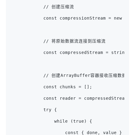
            // 创建压缩流
            const compressionStream = new Com
            // 将原始数据流连接到压缩流
            const compressedStream = stringSt
            // 创建ArrayBuffer容器接收压缩数据
            const chunks = [];
            const reader = compressedStream.g
            try {
                while (true) {
                    const { done, value } = a