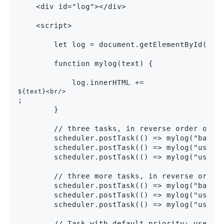
    <div id="log"></div>
    <script>
        let log = document.getElementById("lo
        function mylog(text) {
            log.innerHTML += 
${text}<br/>
;

        }

        // three tasks, in reverse order of pr
        scheduler.postTask(() => mylog("backgr
        scheduler.postTask(() => mylog("user-v
        scheduler.postTask(() => mylog("user-b
        // three more tasks, in reverse order 
        scheduler.postTask(() => mylog("backgr
        scheduler.postTask(() => mylog("user-v
        scheduler.postTask(() => mylog("user-b
        // Task with default priority: user-vi