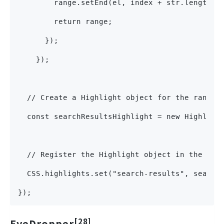
        range.setEnd(el, index + str.length);
        return range;
      });
    });
  // Create a Highlight object for the ranges
  const searchResultsHighlight = new Highligh
  // Register the Highlight object in the reg
  CSS.highlights.set("search-results", search
});
[28]
EyeDropper