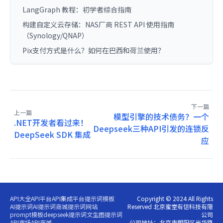
LangGraph 教程：初学者综合指南
构建自定义云存储：NAS厂商 REST API 使用指南
（Synology/QNAP）
Pix支付方式是什么？如何在巴西和荷兰使用？
下一篇
上一篇
模型引擎的技术债务？一个
.NET开发者看过来！
Deepseek三种API引发的连锁反
DeepSeek SDK 集成
应
API大全
API平台
API集成平台
提示词模板
Copyright © 2024 All Rights
AI提示词
AI提示词商城
提示词网站
Reserved 北京蜜堂有信科技有限
prompt模板
deepseek提示词
文生图提示词
公司
API市场
API商城
公司地址：北京市朝阳区光华路