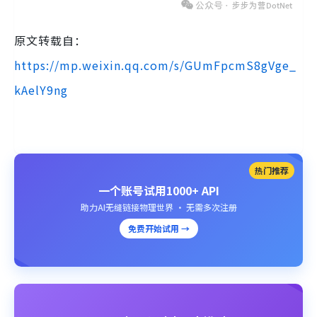
原文转载自：
https://mp.weixin.qq.com/s/GUmFpcmS8gVge_
kAelY9ng
热门推荐
一个账号试用1000+ API
助力AI无缝链接物理世界 · 无需多次注册
免费开始试用 →