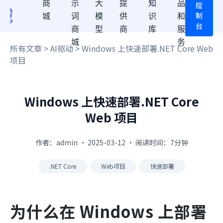
商
示
大
提
知
品
控
制
城
词
模
供
识
和
台
商
型
商
库
服
城
务
所有文章
>
AI驱动
> Windows 上快速部署.NET Core Web
项目
Windows 上快速部署.NET Core
Web 项目
作者：admin · 2025-03-12 · 阅读时间：7分钟
.NET Core
Web项目
快速部署
为什么在 Windows 上部署