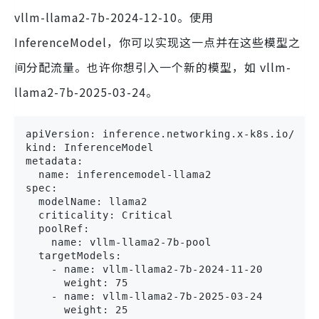
vllm-llama2-7b-2024-12-10。使用
InferenceModel，你可以实现这一点并在这些模型之
间分配流量。也许你想引入一个新的模型，如 vllm-
llama2-7b-2025-03-24。
apiVersion: inference.networking.x-k8s.io/v1al
kind: InferenceModel

metadata:

  name: inferencemodel-llama2

spec:

  modelName: llama2

  criticality: Critical

  poolRef:

    name: vllm-llama2-7b-pool

  targetModels:

    - name: vllm-llama2-7b-2024-11-20

      weight: 75

    - name: vllm-llama2-7b-2025-03-24

      weight: 25