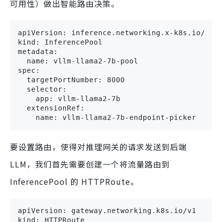
可用性）做出智能路由决策。
apiVersion: inference.networking.x-k8s.io/v1al
kind: InferencePool

metadata:

  name: vllm-llama2-7b-pool

spec:

  targetPortNumber: 8000

  selector:

    app: vllm-llama2-7b

  extensionRef:

    name: vllm-llama2-7b-endpoint-picker
要设置路由，使得对推理网关的请求发送到后端
LLM，我们首先需要创建一个将流量路由到
InferencePool 的 HTTPRoute。
apiVersion: gateway.networking.k8s.io/v1

kind: HTTPRoute
