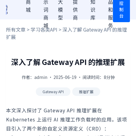
商
示
大
提
知
品
控
制
城
词
模
供
识
和
台
商
型
商
库
服
城
务
所有文章
>
学习各类API
> 深入了解 Gateway API 的推理
扩展
深入了解 Gateway API 的推理扩展
作者：admin · 2025-06-19 · 阅读时间：8分钟
Gateway API
推理扩展
本文深入探讨了 Gateway API 推理扩展在
Kubernetes 上运行 AI 推理工作负载时的应用。该项
目引入了两个新的自定义资源定义（CRD）：