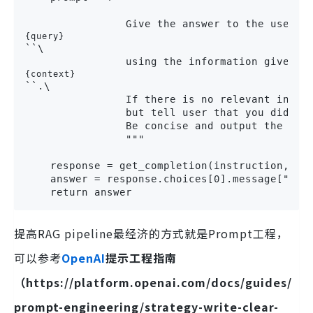
                Give the answer to the user q
{query}
``\

                using the information given i
{context}
``.\

                If there is no relevant inform
                but tell user that you did not
                Be concise and output the answ
                """

    response = get_completion(instruction, pro
    answer = response.choices[0].message["cont
    return answer
提高RAG pipeline最经济的方式就是Prompt工程，
可以参考
OpenAI
提示工程指南
（https://platform.openai.com/docs/guides/
prompt-engineering/strategy-write-clear-