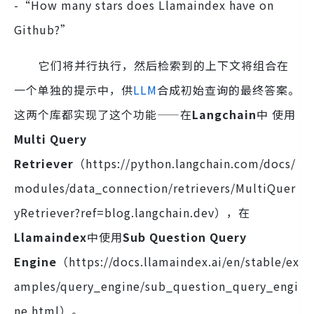
-“How many stars does Llamaindex have on
Github?”
它们将并行执行，然后检索到的上下文将组合在
一个单独的提示中，供
LLM
合成初始查询的最终答案。
这两个库都实现了这个功能——在
Langchain
中 使用
Multi Query
Retriever
（https://python.langchain.com/docs/
modules/data_connection/retrievers/MultiQuer
yRetriever?ref=blog.langchain.dev），在
Llamaindex
中使用
Sub Question Query
Engine
（https://docs.llamaindex.ai/en/stable/ex
amples/query_engine/sub_question_query_engi
ne.html）。