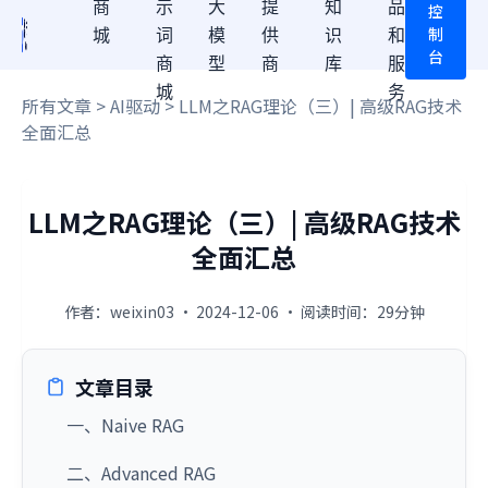
商
示
大
提
知
品
控
制
城
词
模
供
识
和
台
商
型
商
库
服
城
务
所有文章
>
AI驱动
> LLM之RAG理论（三）| 高级RAG技术
全面汇总
LLM之RAG理论（三）| 高级RAG技术
全面汇总
作者：weixin03 · 2024-12-06 · 阅读时间：29分钟
文章目录
一、Naive RAG
二、Advanced RAG