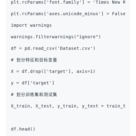
plt.rcParams['font.family'] = 'Times New Roma
plt.rcParams['axes.unicode_minus'] = False
import warnings
warnings.filterwarnings("ignore")
df = pd.read_csv('Dataset.csv')
# 划分特征和目标变量
X = df.drop(['target'], axis=1)
y = df['target']
# 划分训练集和测试集
X_train, X_test, y_train, y_test = train_test
                                             
df.head()