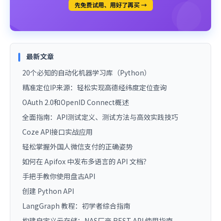
先免费试用、用好了再买 →
最新文章
20个必知的自动化机器学习库（Python）
精准定位IP来源：轻松实现高德经纬度定位查询
OAuth 2.0和OpenID Connect概述
全面指南：API测试定义、测试方法与高效实践技巧
Coze API接口实战应用
轻松掌握外国人微信支付的正确姿势
如何在 Apifox 中发布多语言的 API 文档？
手把手教你使用盘古API
创建 Python API
LangGraph 教程：初学者综合指南
构建自定义云存储：NAS厂商 REST API 使用指南