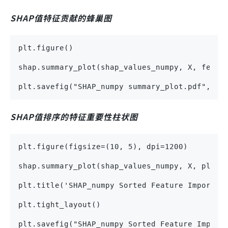
SHAP值特征贡献的蜂巢图
plt.figure()
shap.summary_plot(shap_values_numpy, X, featu
plt.savefig("SHAP_numpy summary_plot.pdf", fo
SHAP值排序的特征重要性柱状图
plt.figure(figsize=(10, 5), dpi=1200)
shap.summary_plot(shap_values_numpy, X, plot_
plt.title('SHAP_numpy Sorted Feature Importan
plt.tight_layout()
plt.savefig("SHAP_numpy Sorted Feature Import