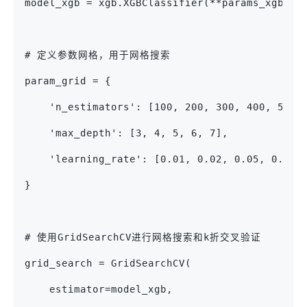
model_xgb = xgb.XGBClassifier(**params_xgb)
# 定义参数网格，用于网格搜索
param_grid = {
    'n_estimators': [100, 200, 300, 400, 50
    'max_depth': [3, 4, 5, 6, 7],          
    'learning_rate': [0.01, 0.02, 0.05, 0.1]
}
# 使用GridSearchCV进行网格搜索和k折交叉验证
grid_search = GridSearchCV(
    estimator=model_xgb,