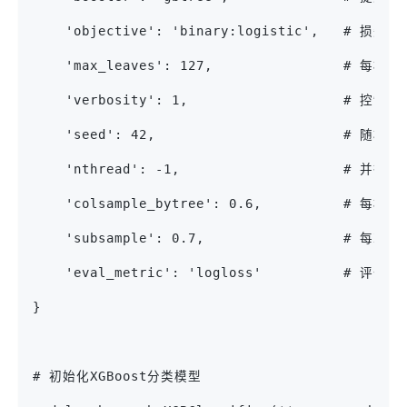
    'objective': 'binary:logistic',  
    'max_leaves': 127,            
    'verbosity': 1,                  
    'seed': 42,                       #
    'nthread': -1,                   
    'colsample_bytree': 0.6,        
    'subsample': 0.7,               
    'eval_metric': 'logloss'          #
}
# 初始化XGBoost分类模型