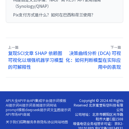
（Synology/QNAP）
Pix支付方式是什么？如何在巴西和荷兰使用？
上一篇
下一篇
复现SCI文章 SHAP 依赖图
决策曲线分析 (DCA) 可视
可视化以增强机器学习模型
化：如何判断模型在实际应
的可解释性
用中的表现
API大全
API平台
API集成平台
提示词模板
Copyright © 2024 All Rights
AI提示词
AI提示词商城
提示词网站
Reserved 北京蜜堂有信科技有限
prompt模板
deepseek提示词
文生图提示词
公司
API市场
API商城
公司地址：北京市朝阳区光华路
和乔大厦C座1508
关于我们
招聘
服务条款
隐私协议
网站地图
增值电信业务经营许可证：京B2-
20191889 京ICP备18034931