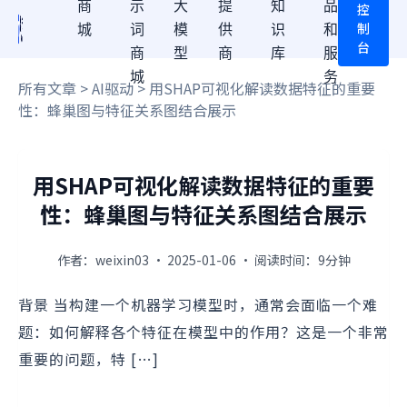
商
示
大
提
知
品
控
制
城
词
模
供
识
和
台
商
型
商
库
服
城
务
所有文章
>
AI驱动
> 用SHAP可视化解读数据特征的重要
性：蜂巢图与特征关系图结合展示
用SHAP可视化解读数据特征的重要
性：蜂巢图与特征关系图结合展示
作者：weixin03 · 2025-01-06 · 阅读时间：9分钟
背景 当构建一个机器学习模型时，通常会面临一个难
题：如何解释各个特征在模型中的作用？这是一个非常
重要的问题，特 […]