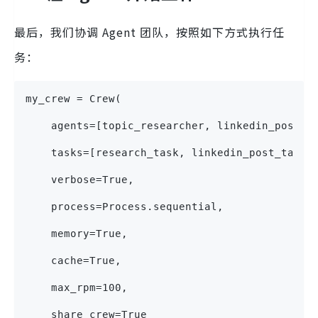
最后，我们协调 Agent 团队，按照如下方式执行任
务：
my_crew = Crew(
    agents=[topic_researcher, linkedin_post_a
    tasks=[research_task, linkedin_post_task,
    verbose=True,
    process=Process.sequential,
    memory=True,
    cache=True,
    max_rpm=100,
    share_crew=True