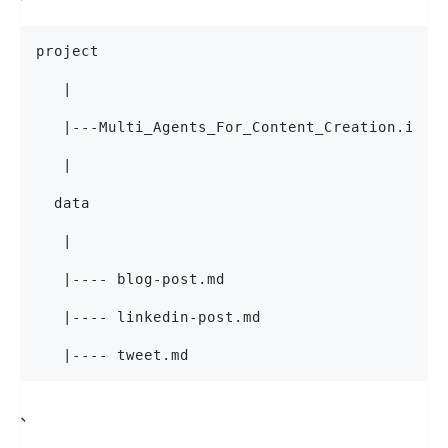
project
   |
   |---Multi_Agents_For_Content_Creation.ipyn
   |
  data
   |
   |---- blog-post.md
   |---- linkedin-post.md
   |---- tweet.md
、