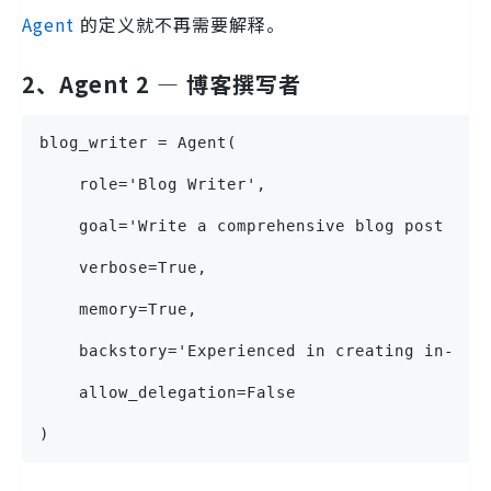
Agent
的定义就不再需要解释。
2、Agent 2 — 博客撰写者
blog_writer = Agent(
    role='Blog Writer',
    goal='Write a comprehensive blog post fro
    verbose=True,
    memory=True,
    backstory='Experienced in creating in-dep
    allow_delegation=False
)