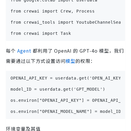
from crewai import Crew, Process
from crewai_tools import YoutubeChannelSearch
from crewai import Task
每个
Agent
都利用了 OpenAI 的 GPT-4o 模型，我们
需要通过以下方式设置访问
模型
的权限：
OPENAI_API_KEY = userdata.get('OPEN_AI_KEY')
model_ID = userdata.get('GPT_MODEL')
os.environ["OPENAI_API_KEY"] = OPENAI_API_KEY
os.environ["OPENAI_MODEL_NAME"] = model_ID
环境变量及其值