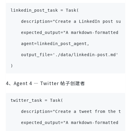
linkedin_post_task = Task(
    description="Create a LinkedIn post summa
    expected_output="A markdown-formatted of 
    agent=linkedin_post_agent,
    output_file='./data/linkedin-post.md'
)
4、Agent 4 — Twitter 帖子创建者
twitter_task = Task(
    description="Create a tweet from the tran
    expected_output="A markdown-formatted of 