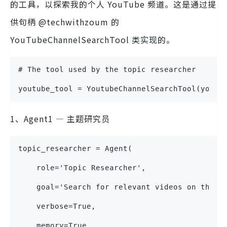
的工具，以探索我的个人 YouTube 频道。这是通过提
供句柄 @techwithzoum 的
YouTubeChannelSearchTool 类实现的。
# The tool used by the topic researcher
youtube_tool = YoutubeChannelSearchTool(youtu
1、Agent1 — 主题研究员
topic_researcher = Agent(
    role='Topic Researcher',
    goal='Search for relevant videos on the t
    verbose=True,
    memory=True,