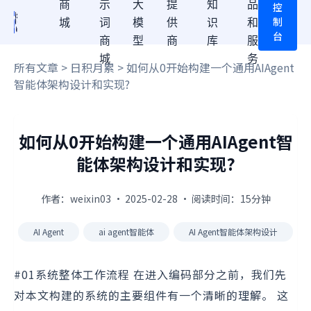
商
示
大
提
知
品
控
制
城
词
模
供
识
和
台
商
型
商
库
服
城
务
所有文章
>
日积月累
> 如何从0开始构建一个通用AIAgent
智能体架构设计和实现?
如何从0开始构建一个通用AIAgent智
能体架构设计和实现?
作者：weixin03 · 2025-02-28 · 阅读时间：15分钟
AI Agent
ai agent智能体
AI Agent智能体架构设计
#01系统整体工作流程 在进入编码部分之前，我们先
对本文构建的系统的主要组件有一个清晰的理解。 这