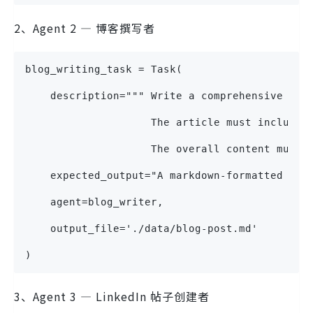
2、Agent 2 — 博客撰写者
blog_writing_task = Task(
    description=""" Write a comprehensive blo
                    The article must include 
                    The overall content must 
    expected_output="A markdown-formatted of 
    agent=blog_writer,
    output_file='./data/blog-post.md'
)
3、Agent 3 — LinkedIn 帖子创建者