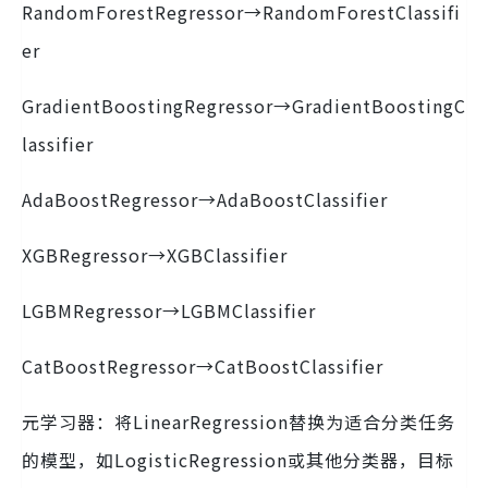
RandomForestRegressor→RandomForestClassifi
er
GradientBoostingRegressor→GradientBoostingC
lassifier
AdaBoostRegressor→AdaBoostClassifier
XGBRegressor→XGBClassifier
LGBMRegressor→LGBMClassifier
CatBoostRegressor→CatBoostClassifier
元学习器：将LinearRegression替换为适合分类任务
的模型，如LogisticRegression或其他分类器，目标