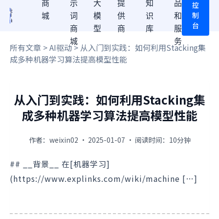
商
示
大
提
知
品
控
制
城
词
模
供
识
和
台
商
型
商
库
服
城
务
所有文章
>
AI驱动
> 从入门到实践：如何利用Stacking集
成多种机器学习算法提高模型性能
从入门到实践：如何利用Stacking集
成多种机器学习算法提高模型性能
作者：weixin02 · 2025-01-07 · 阅读时间：10分钟
## __背景__ 在[机器学习]
(https://www.explinks.com/wiki/machine […]