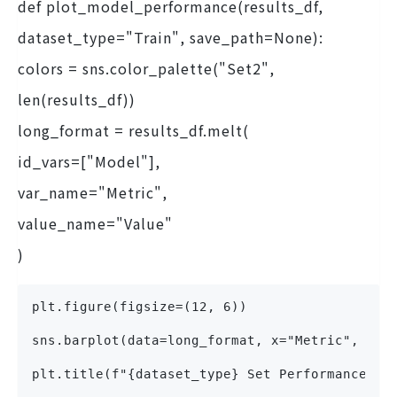
def plot_model_performance(results_df,
dataset_type="Train", save_path=None):
colors = sns.color_palette("Set2",
len(results_df))
long_format = results_df.melt(
id_vars=["Model"],
var_name="Metric",
value_name="Value"
)
plt.figure(figsize=(12, 6))
sns.barplot(data=long_format, x="Metric", y="
plt.title(f"{dataset_type} Set Performance Me