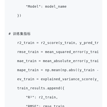
        "Model": model_name
    })
# 训练集指标
    r2_train = r2_score(y_train, y_pred_train
    rmse_train = mean_squared_error(y_train, 
    mae_train = mean_absolute_error(y_train, 
    mape_train = np.mean(np.abs((y_train - y_
    ev_train = explained_variance_score(y_tra
    train_results.append({
        "R²": r2_train,
        "RMSE": rmse_train,