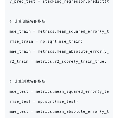
y_pred_test = stacking_regressor.predict(X_te
# 计算训练集的指标
mse_train = metrics.mean_squared_error(y_trai
rmse_train = np.sqrt(mse_train)
mae_train = metrics.mean_absolute_error(y_tra
r2_train = metrics.r2_score(y_train_true, y_p
# 计算测试集的指标
mse_test = metrics.mean_squared_error(y_test_
rmse_test = np.sqrt(mse_test)
mae_test = metrics.mean_absolute_error(y_test