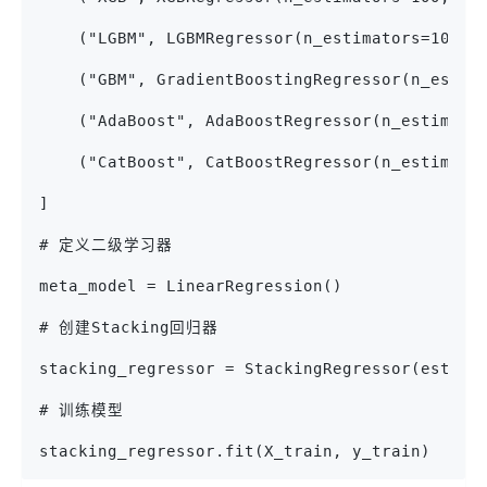
    ("LGBM", LGBMRegressor(n_estimators=100, 
    ("GBM", GradientBoostingRegressor(n_estim
    ("AdaBoost", AdaBoostRegressor(n_estimato
    ("CatBoost", CatBoostRegressor(n_estimato
]
# 定义二级学习器
meta_model = LinearRegression()
# 创建Stacking回归器
stacking_regressor = StackingRegressor(estima
# 训练模型
stacking_regressor.fit(X_train, y_train)