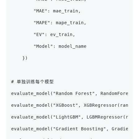
        "MAE": mae_train,
        "MAPE": mape_train,
        "EV": ev_train,
        "Model": model_name
    })
# 单独训练每个模型
evaluate_model("Random Forest", RandomForestR
evaluate_model("XGBoost", XGBRegressor(random
evaluate_model("LightGBM", LGBMRegressor(rand
evaluate_model("Gradient Boosting", GradientB