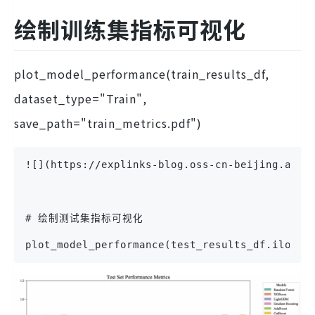
绘制训练集指标可视化
plot_model_performance(train_results_df,
dataset_type="Train",
save_path="train_metrics.pdf")
![](https://explinks-blog.oss-cn-beijing.aliy
# 绘制测试集指标可视化
plot_model_performance(test_results_df.iloc[: