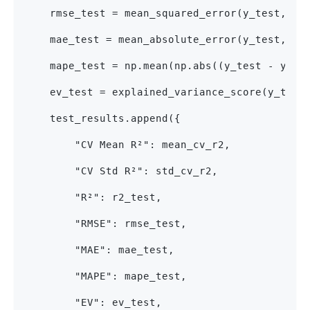
    rmse_test = mean_squared_error(y_test, y_
    mae_test = mean_absolute_error(y_test, y_
    mape_test = np.mean(np.abs((y_test - y_pr
    ev_test = explained_variance_score(y_test
    test_results.append({
        "CV Mean R²": mean_cv_r2,
        "CV Std R²": std_cv_r2,
        "R²": r2_test,
        "RMSE": rmse_test,
        "MAE": mae_test,
        "MAPE": mape_test,
        "EV": ev_test,