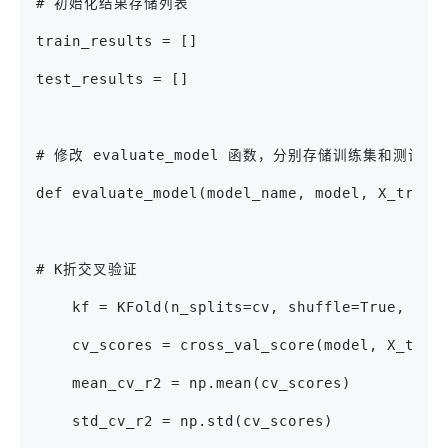
# 初始化结果存储列表
train_results = []
test_results = []
# 修改 evaluate_model 函数，分别存储训练集和测试
def evaluate_model(model_name, model, X_train
# K折交叉验证
    kf = KFold(n_splits=cv, shuffle=True, ran
    cv_scores = cross_val_score(model, X_trai
    mean_cv_r2 = np.mean(cv_scores)
    std_cv_r2 = np.std(cv_scores)