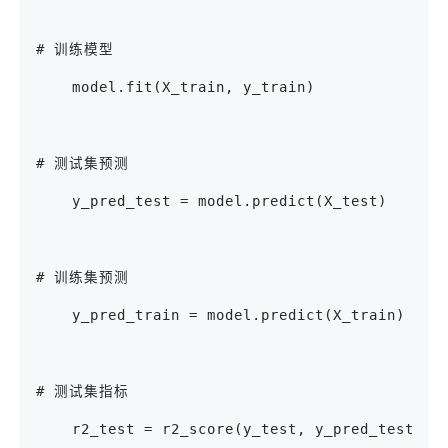
# 训练模型
    model.fit(X_train, y_train)
# 测试集预测
    y_pred_test = model.predict(X_test)
# 训练集预测
    y_pred_train = model.predict(X_train)
# 测试集指标
    r2_test = r2_score(y_test, y_pred_test)