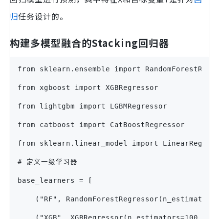
归
任务设计的。
构建多模型融合的Stacking回归器
from sklearn.ensemble import RandomForestRegr
from xgboost import XGBRegressor
from lightgbm import LGBMRegressor
from catboost import CatBoostRegressor
from sklearn.linear_model import LinearRegres
# 定义一级学习器
base_learners = [
    ("RF", RandomForestRegressor(n_estimators
    ("XGB", XGBRegressor(n_estimators=100, ra