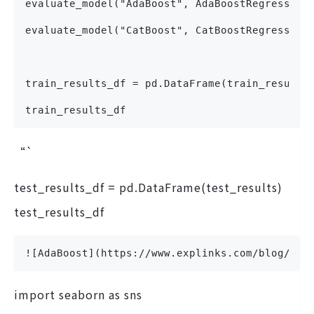
evaluate_model("AdaBoost", AdaBoostRegressor(
evaluate_model("CatBoost", CatBoostRegressor(
train_results_df = pd.DataFrame(train_results
train_results_df
“`
test_results_df = pd.DataFrame(test_results)
test_results_df
![AdaBoost](https://www.explinks.co
import seaborn as sns