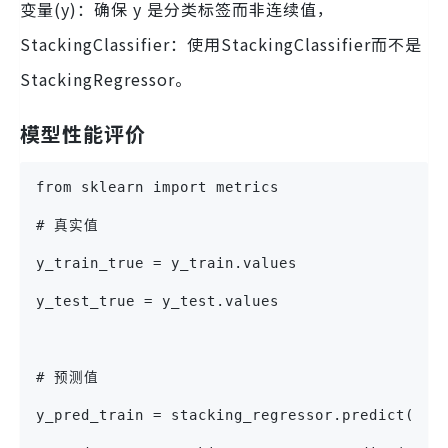
变量(y)：确保 y 是分类标签而非连续值，
StackingClassifier：使用StackingClassifier而不是
StackingRegressor。
模型性能评价
from sklearn import metrics
# 真实值
y_train_true = y_train.values
y_test_true = y_test.values
# 预测值
y_pred_train = stacking_regressor.predict(X_t