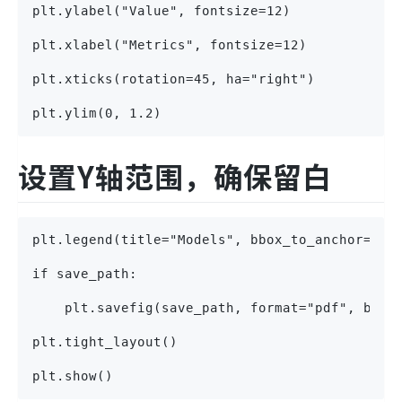
plt.ylabel("Value", fontsize=12)
plt.xlabel("Metrics", fontsize=12)
plt.xticks(rotation=45, ha="right")
plt.ylim(0, 1.2)
设置Y轴范围，确保留白
plt.legend(title="Models", bbox_to_anchor=(1.
if save_path:
    plt.savefig(save_path, format="pdf", bbox
plt.tight_layout()
plt.show()