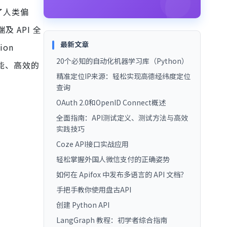
齐了人类偏
及 API 全
最新文章
ion
20个必知的自动化机器学习库（Python）
、智能、高效的
精准定位IP来源：轻松实现高德经纬度定位
查询
OAuth 2.0和OpenID Connect概述
全面指南：API测试定义、测试方法与高效
实践技巧
Coze API接口实战应用
轻松掌握外国人微信支付的正确姿势
如何在 Apifox 中发布多语言的 API 文档？
手把手教你使用盘古API
创建 Python API
LangGraph 教程：初学者综合指南