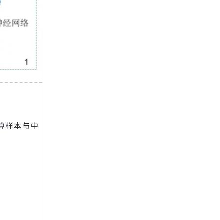
算样本与中
。