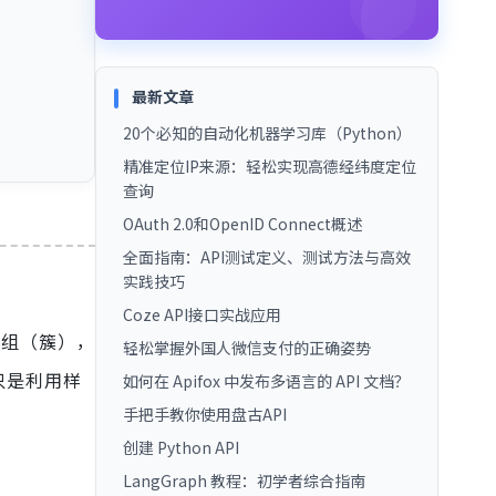
最新文章
20个必知的自动化机器学习库（Python）
精准定位IP来源：轻松实现高德经纬度定位
查询
OAuth 2.0和OpenID Connect概述
全面指南：API测试定义、测试方法与高效
实践技巧
Coze API接口实战应用
到一组（簇），
轻松掌握外国人微信支付的正确姿势
只是利用样
如何在 Apifox 中发布多语言的 API 文档？
手把手教你使用盘古API
创建 Python API
LangGraph 教程：初学者综合指南