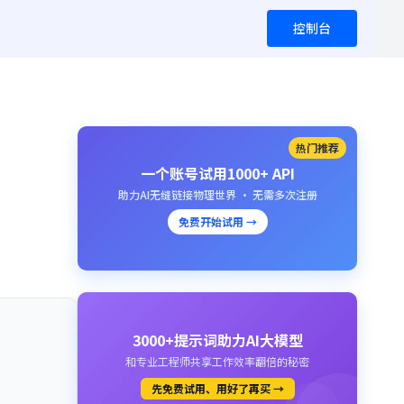
控制台
热门推荐
一个账号试用1000+ API
助力AI无缝链接物理世界 · 无需多次注册
免费开始试用 →
3000+提示词助力AI大模型
和专业工程师共享工作效率翻倍的秘密
先免费试用、用好了再买 →