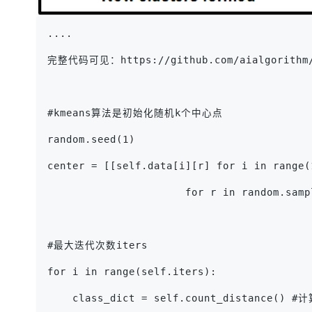
.... 
完整代码可见：https://github.com/aialgorit
#kmeans算法是初始化随机k个中心点
random.seed(1)
center = [[self.data[i][r] for i in range(
                      for r in random.samp
#最大迭代次数iters
for i in range(self.iters):
    class_dict = self.count_dist