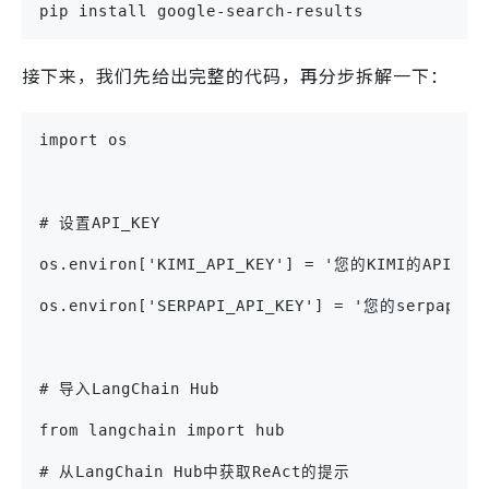
pip install google-search-results
接下来，我们先给出完整的代码，再分步拆解一下：
import os
# 设置API_KEY
os.environ['KIMI_API_KEY'] = '您的KIMI的API
os.environ['SERPAPI_API_KEY'] = '您的serpapi的A
# 导入LangChain Hub
from langchain import hub
# 从LangChain Hub中获取ReAct的提示