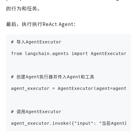
的行为和任务。
最后，执行执行ReAct Agent：
# 导入AgentExecutor
from langchain.agents import AgentExecutor
# 创建Agent执行器并传入Agent和工具
agent_executor = AgentExecutor(agent=agent, t
# 调用AgentExecutor
agent_executor.invoke({"input": "当前Agen