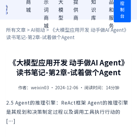
商
示
大
提
知
品
控
制
城
词
模
供
识
和
台
商
型
商
库
服
城
务
所有文章
>
AI驱动
> 《大模型应用开发 动手做AI Agent》
读书笔记-第2章-试着做个Agent
《大模型应用开发 动手做AI Agent》
读书笔记-第2章-试着做个Agent
作者：weixin03 · 2024-12-06 · 阅读时间：14分钟
2.5 Agent的推理引擎：ReAct框架 Agent的推理引擎
是其规划和决策制定过程以及调用工具执行行动的
[…]