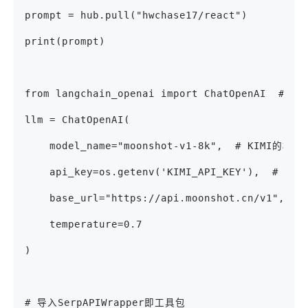
prompt = hub.pull("hwchase17/react")
print(prompt)
from langchain_openai import ChatOpenAI  #
llm = ChatOpenAI(
    model_name="moonshot-v1-8k",  # KIMI的模
    api_key=os.getenv('KIMI_API_KEY'),  #
    base_url="https://api.moonshot.cn/v1"
    temperature=0.7
)
# 导入SerpAPIWrapper即工具包