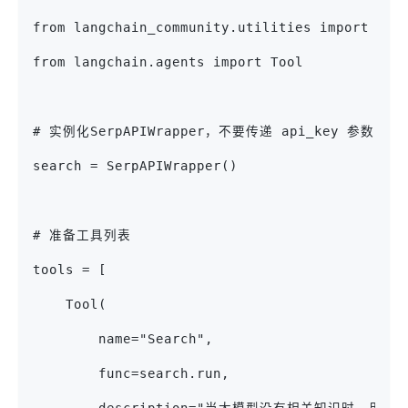
from langchain_community.utilities import Ser
from langchain.agents import Tool
# 实例化SerpAPIWrapper，不要传递 api_key 参数
search = SerpAPIWrapper()
# 准备工具列表
tools = [
    Tool(
        name="Search",
        func=search.run,