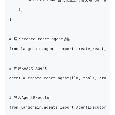
        description="当大模型没有相关知识时，用于
    ),
]
# 导入create_react_agent功能
from langchain.agents import create_react_age
# 构建ReAct Agent
agent = create_react_agent(llm, tools, prompt
# 导入AgentExecutor
from langchain.agents import AgentExecutor