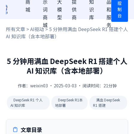
商
示
大
提
知
品
控
制
城
词
模
供
识
和
台
商
型
商
库
服
城
务
所有文章
>
AI驱动
> 5 分钟用满血 DeepSeek R1 搭建个人
AI 知识库（含本地部署）
5 分钟用满血 DeepSeek R1 搭建个人
AI 知识库（含本地部署）
作者：weixin03 · 2025-03-03 · 阅读时间：21分钟
DeepSeek R1 个人
DeepSeek R1本
满血 DeepSeek
AI 知识库
地部署
R1 搭建
文章目录