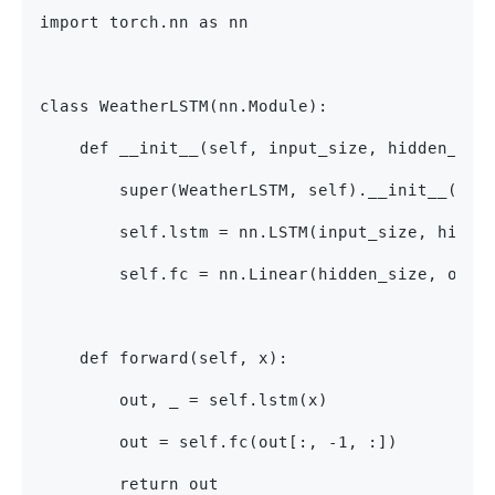
import torch.nn as nn
class WeatherLSTM(nn.Module):
    def __init__(self, input_size, hidden_siz
        super(WeatherLSTM, self).__init__()
        self.lstm = nn.LSTM(input_size, hidde
        self.fc = nn.Linear(hidden_size, outp
    def forward(self, x):
        out, _ = self.lstm(x)
        out = self.fc(out[:, -1, :])
        return out