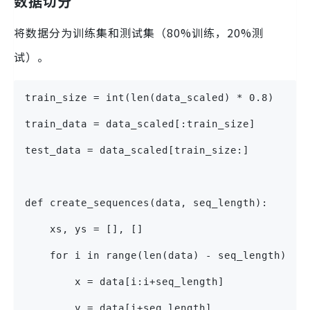
数据切分
将数据分为训练集和测试集（80%训练，20%测
试）。
train_size = int(len(data_scaled) * 0.8)
train_data = data_scaled[:train_size]
test_data = data_scaled[train_size:]
def create_sequences(data, seq_length):
    xs, ys = [], []
    for i in range(len(data) - seq_length):
        x = data[i:i+seq_length]
        y = data[i+seq_length]