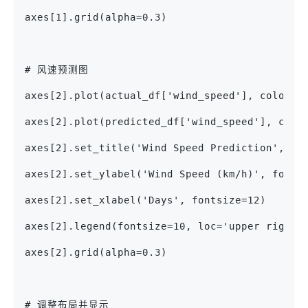
axes[1].grid(alpha=0.3)
# 风速预测图
axes[2].plot(actual_df['wind_speed'], color=c
axes[2].plot(predicted_df['wind_speed'], colo
axes[2].set_title('Wind Speed Prediction', fo
axes[2].set_ylabel('Wind Speed (km/h)', fonts
axes[2].set_xlabel('Days', fontsize=12)
axes[2].legend(fontsize=10, loc='upper right'
axes[2].grid(alpha=0.3)
# 调整布局并显示