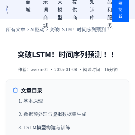
商
示
大
提
知
品
控
制
城
词
模
供
识
和
台
商
型
商
库
服
城
务
所有文章
>
AI驱动
> 突破LSTM！时间序列预测 ！！
突破LSTM！时间序列预测 ！！
作者：weixin01 · 2025-01-08 · 阅读时间：16分钟
文章目录
1. 基本原理
2. 数据预处理与虚拟数据集生成
3. LSTM模型构建与训练