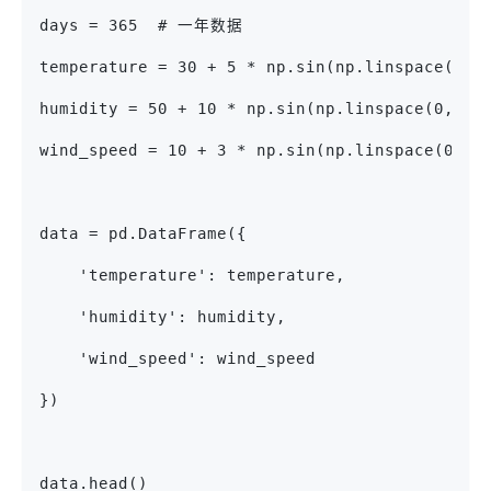
days = 365  # 一年数据
temperature = 30 + 5 * np.sin(np.linspace(0, 
humidity = 50 + 10 * np.sin(np.linspace(0, 2 
wind_speed = 10 + 3 * np.sin(np.linspace(0, 2
data = pd.DataFrame({
    'temperature': temperature,
    'humidity': humidity,
    'wind_speed': wind_speed
})
data.head()