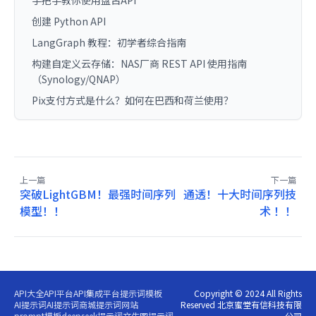
创建 Python API
LangGraph 教程：初学者综合指南
构建自定义云存储：NAS厂商 REST API 使用指南
（Synology/QNAP）
Pix支付方式是什么？如何在巴西和荷兰使用？
上一篇
下一篇
突破LightGBM！最强时间序列
通透！十大时间序列技
模型！！
术 ！！
API大全
API平台
API集成平台
提示词模板
Copyright © 2024 All Rights
AI提示词
AI提示词商城
提示词网站
Reserved 北京蜜堂有信科技有限
prompt模板
deepseek提示词
文生图提示词
公司