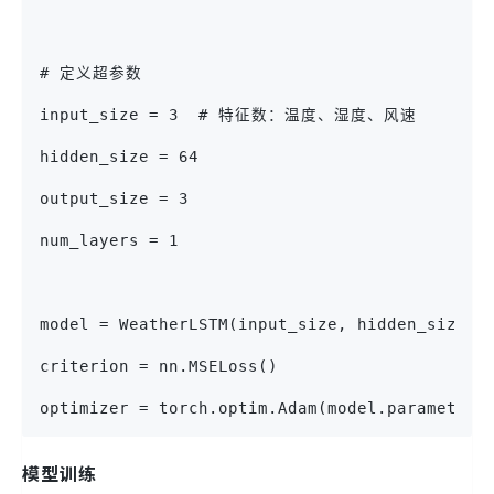
# 定义超参数
input_size = 3  # 特征数：温度、湿度、风速
hidden_size = 64
output_size = 3
num_layers = 1
model = WeatherLSTM(input_size, hidden_size, 
criterion = nn.MSELoss()
optimizer = torch.optim.Adam(model.parameters
模型训练