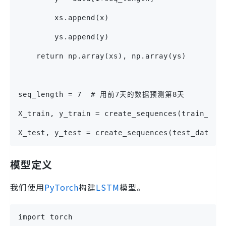
        xs.append(x)
        ys.append(y)
    return np.array(xs), np.array(ys)
seq_length = 7  # 用前7天的数据预测第8天
X_train, y_train = create_sequences(train_dat
X_test, y_test = create_sequences(test_data, 
模型定义
我们使用
PyTorch
构建
LSTM
模型。
import torch