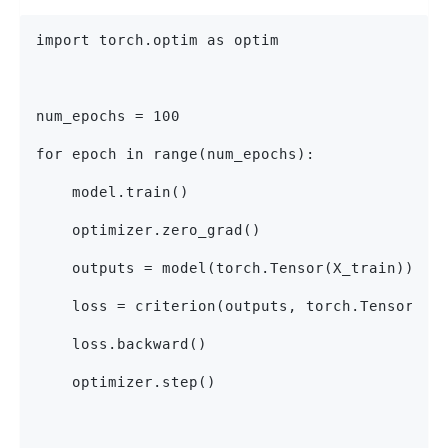
import torch.optim as optim
num_epochs = 100
for epoch in range(num_epochs):
    model.train()
    optimizer.zero_grad()
    outputs = model(torch.Tensor(X_train))
    loss = criterion(outputs, torch.Tensor(y_
    loss.backward()
    optimizer.step()