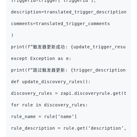
triggerid=trigger[‘triggerid’],
description=translated_trigger_description,
comments=translated_trigger_comments
)
print(f”触发器更新成功: {update_trigger_result}”
except Exception as e:
print(f”跳过触发器更新: {trigger_description}，原
def update_discovery_rules():
discovery_rules = zapi.discoveryrule.get(temp
for rule in discovery_rules:
rule_name = rule[‘name’]
rule_description = rule.get(‘description’, ‘N