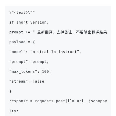
\“{text}\“”
if short_version:
prompt += “ 重新翻译，去掉备注，不要输出翻译结果外的
payload = {
“model”: “mistral:7b-instruct”,
“prompt”: prompt,
“max_tokens”: 100,
“stream”: False
}
response = requests.post(llm_url, json=payloa
try: