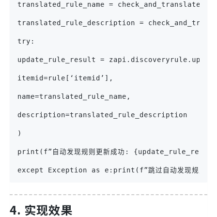
translated_rule_name = check_and_translate(ru
translated_rule_description = check_and_trans
try:
update_rule_result = zapi.discoveryrule.updat
itemid=rule[‘itemid’],
name=translated_rule_name,
description=translated_rule_description
)
print(f”自动发现规则更新成功: {update_rule_result
except Exception as e:print(f”跳过自动发现规则更新:
4. 实现效果