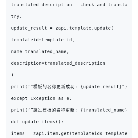
translated_description = check_and_translate(
try:
update_result = zapi.template.update(
templateid=template_id,
name=translated_name,
description=translated_description
)
print(f”模板的名称更新成功: {update_result}”)
except Exception as e:
print(f”跳过模板的名称更新: {translated_name}，原因
def update_items():
items = zapi.item.get(templateids=template_id