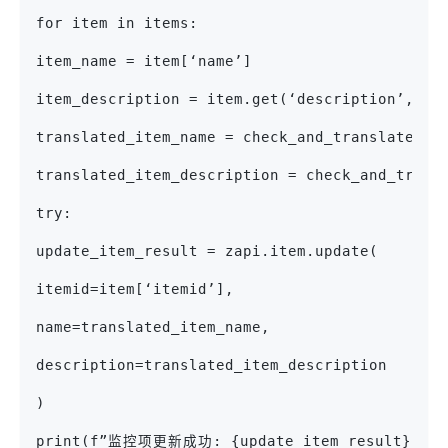
for item in items:
item_name = item[‘name’]
item_description = item.get(‘description’, ‘N
translated_item_name = check_and_translate(it
translated_item_description = check_and_trans
try:
update_item_result = zapi.item.update(
itemid=item[‘itemid’],
name=translated_item_name,
description=translated_item_description
)
print(f”监控项更新成功: {update_item_result}”)