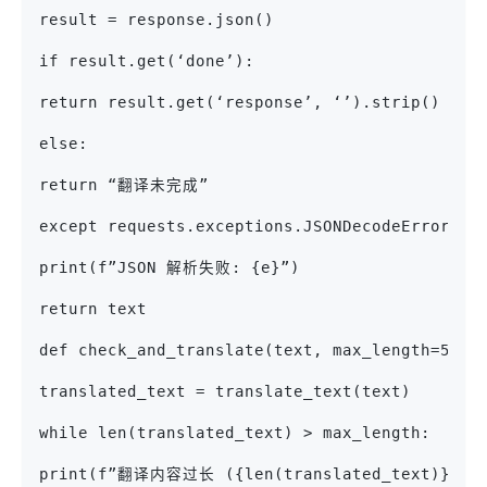
result = response.json()
if result.get(‘done’):
return result.get(‘response’, ‘’).strip()
else:
return “翻译未完成”
except requests.exceptions.JSONDecodeError as
print(f”JSON 解析失败: {e}”)
return text
def check_and_translate(text, max_length=50):
translated_text = translate_text(text)
while len(translated_text) > max_length:
print(f”翻译内容过长 ({len(translated_text)