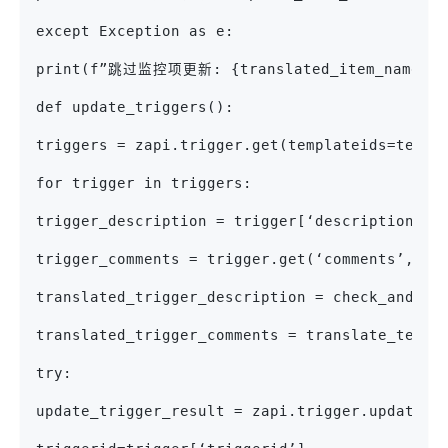
except Exception as e:
print(f”跳过监控项更新: {translated_item_name}，
def update_triggers():
triggers = zapi.trigger.get(templateids=templ
for trigger in triggers:
trigger_description = trigger[‘description’]
trigger_comments = trigger.get(‘comments’, ‘N
translated_trigger_description = check_and_tr
translated_trigger_comments = translate_text(
try:
update_trigger_result = zapi.trigger.update(