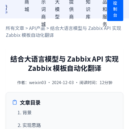
商
示
大
提
知
品
控
制
城
词
模
供
识
和
台
商
型
商
库
服
城
务
所有文章
>
API产品
> 结合大语言模型与 Zabbix API 实现
Zabbix 模板自动化翻译
结合大语言模型与 Zabbix API 实现
Zabbix 模板自动化翻译
作者：weixin03 · 2024-12-03 · 阅读时间：12分钟
文章目录
1. 背景
2. 实现思路