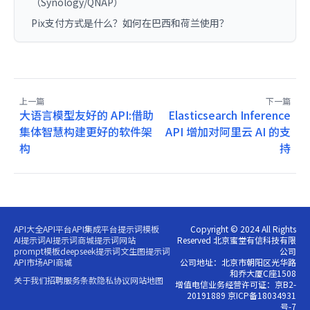
（Synology/QNAP）
Pix支付方式是什么？如何在巴西和荷兰使用？
上一篇
下一篇
大语言模型友好的 API:借助
Elasticsearch Inference
集体智慧构建更好的软件架
API 增加对阿里云 AI 的支
构
持
API大全
API平台
API集成平台
提示词模板
Copyright © 2024 All Rights
AI提示词
AI提示词商城
提示词网站
Reserved 北京蜜堂有信科技有限
prompt模板
deepseek提示词
文生图提示词
公司
API市场
API商城
公司地址：北京市朝阳区光华路
和乔大厦C座1508
关于我们
招聘
服务条款
隐私协议
网站地图
增值电信业务经营许可证：京B2-
20191889 京ICP备18034931
号-7