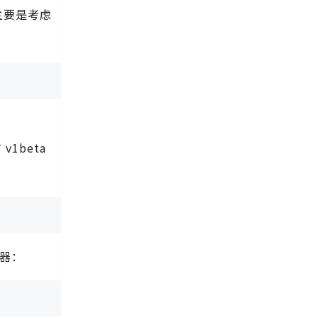
t，主要是考虑
v1beta
务器：