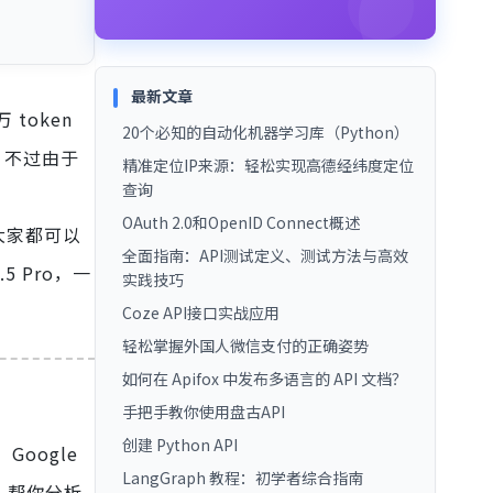
最新文章
 token
20个必知的自动化机器学习库（Python）
用。不过由于
精准定位IP来源：轻松实现高德经纬度定位
查询
OAuth 2.0和OpenID Connect概述
。大家都可以
全面指南：API测试定义、测试方法与高效
5 Pro，一
实践技巧
Coze API接口实战应用
轻松掌握外国人微信支付的正确姿势
如何在 Apifox 中发布多语言的 API 文档？
手把手教你使用盘古API
创建 Python API
Google
LangGraph 教程：初学者综合指南
i 帮你分析