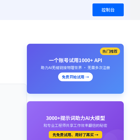
控制台
热门推荐
一个账号试用1000+ API
助力AI无缝链接物理世界 · 无需多次注册
免费开始试用 →
3000+提示词助力AI大模型
和专业工程师共享工作效率翻倍的秘密
先免费试用、用好了再买 →