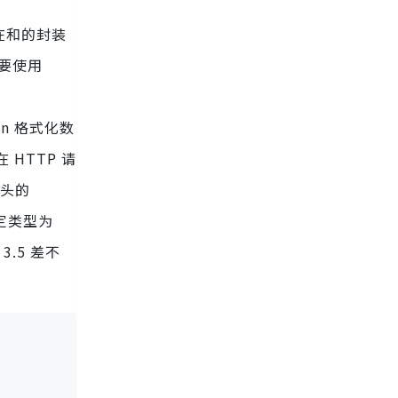
、
责对在和的封装
 需要使用
son 格式化数
 HTTP 请
求头的
指定类型为
3.5 差不