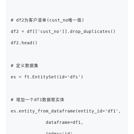
# df2为客户清单(cust_no唯一值)
df2 = df[['cust_no']].drop_duplicates()
df2.head()
# 定义数据集
es = ft.EntitySet(id='dfs')
# 增加一个df1数据框实体
es.entity_from_dataframe(entity_id='df1',    
             dataframe=df1,
             index='id',