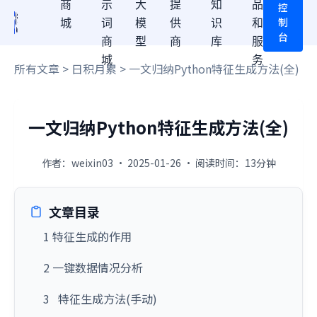
商
示
大
提
知
品
控
制
城
词
模
供
识
和
台
商
型
商
库
服
城
务
所有文章
>
日积月累
> 一文归纳Python特征生成方法(全)
一文归纳Python特征生成方法(全)
作者：weixin03 · 2025-01-26 · 阅读时间：13分钟
文章目录
1 特征生成的作用
2 一键数据情况分析
3 特征生成方法(手动)