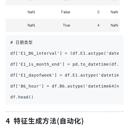
# 日期类型
df['E1_B6_interval'] = (df.E1.astype('datetim
df['E1_is_month_end'] = pd.to_datetime(df.E1)
df['E1_dayofweek'] = df.E1.astype('datetime64
df['B6_hour'] = df.B6.astype('datetime64[ns]'
df.head()
4 特征生成方法(自动化)