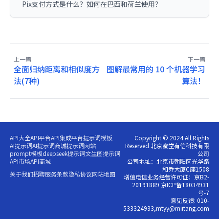
Pix支付方式是什么？如何在巴西和荷兰使用？
上一篇
下一篇
全面归纳距离和相似度方
图解最常用的 10 个机器学习
法(7种)
算法！
API大全
API平台
API集成平台
提示词模板
Copyright © 2024 All Rights
AI提示词
AI提示词商城
提示词网站
Reserved 北京蜜堂有信科技有限
prompt模板
deepseek提示词
文生图提示词
公司
API市场
API商城
公司地址：北京市朝阳区光华路
和乔大厦C座1508
关于我们
招聘
服务条款
隐私协议
网站地图
增值电信业务经营许可证：京B2-
20191889 京ICP备18034931
号-7
意见反馈: 010-
533324933,mtyy@miitang.com