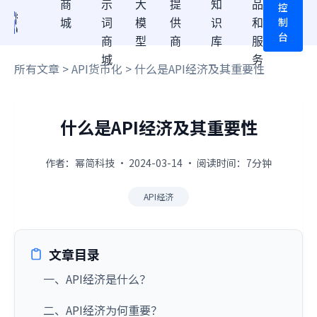
商
示
大
提
知
品
控
制
城
词
模
供
识
和
台
商
型
商
库
服
城
务
所有文章
>
API货币化
> 什么是API经济及其重要性
什么是API经济及其重要性
作者：幂简科技 · 2024-03-14 · 阅读时间：7分钟
API经济
文章目录
一、API经济是什么？
二、API经济为何重要？