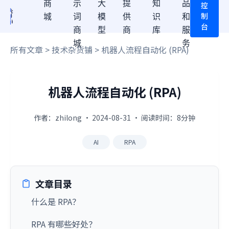
商
示
大
提
知
品
控
制
城
词
模
供
识
和
台
商
型
商
库
服
城
务
所有文章
>
技术杂货铺
> 机器人流程自动化 (RPA)
机器人流程自动化 (RPA)
作者：zhilong · 2024-08-31 · 阅读时间：8分钟
AI
RPA
文章目录
什么是 RPA？
RPA 有哪些好处？