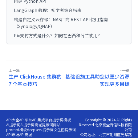
创建 Python API
LangGraph 教程：初学者综合指南
构建自定义云存储：NAS厂商 REST API 使用指南
（Synology/QNAP）
Pix支付方式是什么？如何在巴西和荷兰使用？
上一篇
下一篇
生产 ClickHouse 集群的
基础设施工具助您以更少资源
7 个基本技巧
实现更多目标
API大全
API平台
API集成平台
提示词模板
Copyright © 2024 All Rights
AI提示词
AI提示词商城
提示词网站
Reserved 北京蜜堂有信科技有限
prompt模板
deepseek提示词
文生图提示词
公司
API市场
API商城
公司地址：北京市朝阳区光华路