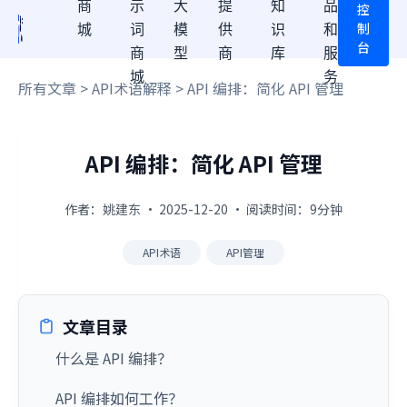
商
示
大
提
知
品
控
制
城
词
模
供
识
和
台
商
型
商
库
服
城
务
所有文章
>
API术语解释
> API 编排：简化 API 管理
API 编排：简化 API 管理
作者：姚建东 · 2025-12-20 · 阅读时间：9分钟
API术语
API管理
文章目录
什么是 API 编排？
API 编排如何工作？