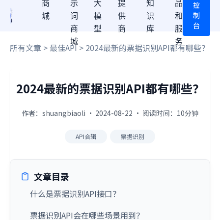
商
示
大
提
知
品
控
制
城
词
模
供
识
和
台
商
型
商
库
服
城
务
所有文章
>
最佳API
> 2024最新的票据识别API都有哪些？
2024最新的票据识别API都有哪些？
作者：shuangbiaoli · 2024-08-22 · 阅读时间：10分钟
API合辑
票据识别
文章目录
什么是票据识别API接口？
票据识别API会在哪些场景用到？