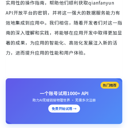
实用性的操作指南，帮助他们顺利获取qianfanyun
API开放平台的密钥，并将这一强大的数据服务能力有
效地集成到应用中。我们相信，随着开发者们对这一指
南的深入理解和实践，将能够在应用开发中取得更加显
著的成果，为应用的智能化、高效化发展注入新的活
力，进而提升应用的性能和用户体验。
热门推荐
一个账号试用1000+ API
助力AI无缝链接物理世界 · 无需多次注册
免费开始试用 →