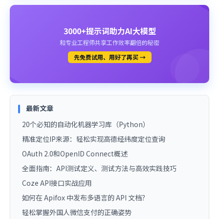
3000+提示词助力AI大模型
和专业工程师共享工作效率翻倍的秘密
先免费试用、用好了再买 →
最新文章
20个必知的自动化机器学习库（Python）
精准定位IP来源：轻松实现高德经纬度定位查询
OAuth 2.0和OpenID Connect概述
全面指南：API测试定义、测试方法与高效实践技巧
Coze API接口实战应用
如何在 Apifox 中发布多语言的 API 文档？
轻松掌握外国人微信支付的正确姿势