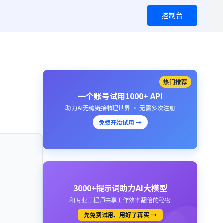
控制台
热门推荐
一个账号试用1000+ API
助力AI无缝链接物理世界 · 无需多次注册
免费开始试用 →
3000+提示词助力AI大模型
和专业工程师共享工作效率翻倍的秘密
先免费试用、用好了再买 →