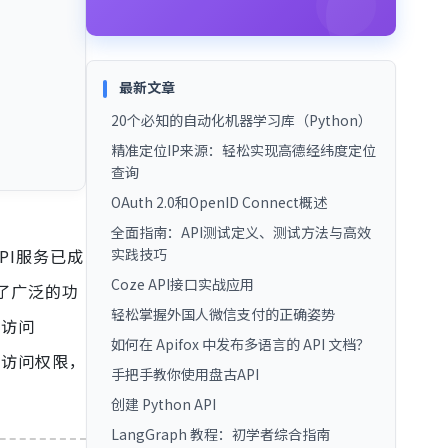
最新文章
20个必知的自动化机器学习库（Python）
精准定位IP来源：轻松实现高德经纬度定位
查询
OAuth 2.0和OpenID Connect概述
全面指南：API测试定义、测试方法与高效
PI服务已成
实践技巧
Coze API接口实战应用
了广泛的功
轻松掌握外国人微信支付的正确姿势
的访问
如何在 Apifox 中发布多语言的 API 文档？
的访问权限，
手把手教你使用盘古API
创建 Python API
LangGraph 教程：初学者综合指南