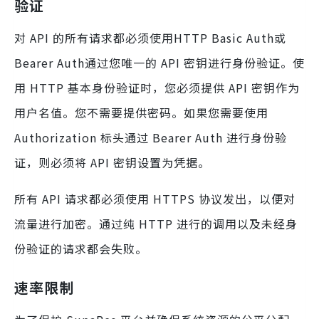
验证
对 API 的所有请求都必须使用HTTP Basic Auth或
Bearer Auth通过您唯一的 API 密钥进行身份验证。使
用 HTTP 基本身份验证时，您必须提供 API 密钥作为
用户名值。您不需要提供密码。如果您需要使用
Authorization 标头通过 Bearer Auth 进行身份验
证，则必须将 API 密钥设置为凭据。
所有 API 请求都必须使用 HTTPS 协议发出，以便对
流量进行加密。通过纯 HTTP 进行的调用以及未经身
份验证的请求都会失败。
速率限制