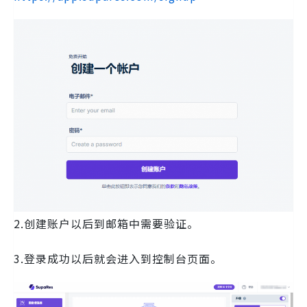
2.创建账户以后到邮箱中需要验证。
3.登录成功以后就会进入到控制台页面。