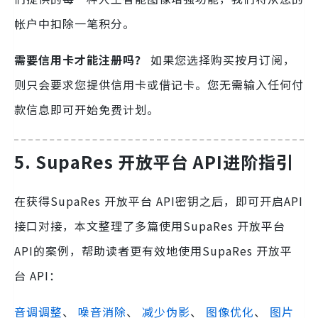
帐户中扣除一笔积分。
需要信用卡才能注册吗？
如果您选择购买按月订阅，
则只会要求您提供信用卡或借记卡。您无需输入任何付
款信息即可开始免费计划。
5. SupaRes 开放平台 API进阶指引
在获得SupaRes 开放平台 API密钥之后，即可开启API
接口对接，本文整理了多篇使用SupaRes 开放平台
API的案例，帮助读者更有效地使用SupaRes 开放平
台 API：
音调调整
、
噪音消除
、
减少伪影
、
图像优化
、
图片