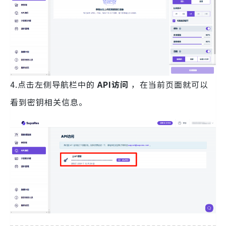
4.点击左侧导航栏中的
API访问
，在当前页面就可以
看到密钥相关信息。