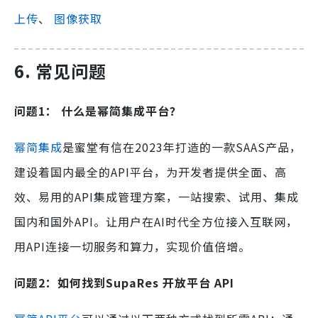
上传
、
图像获取
6.
常见问题
问题1： 什么是幂简集成平台？
幂简集成
是蜜堂有信在2023年打造的一款SAAS产品，
建设着国内最全的API平台，为开发者提供全面、高
效、易用的API集成管理方案，一站搜索、试用、集成
国内和国外API。让用户在AI时代全方位接入互联网，
用API连接一切服务和算力，实现价值倍增。
问题2：如何找到SupaRes 开放平台 API