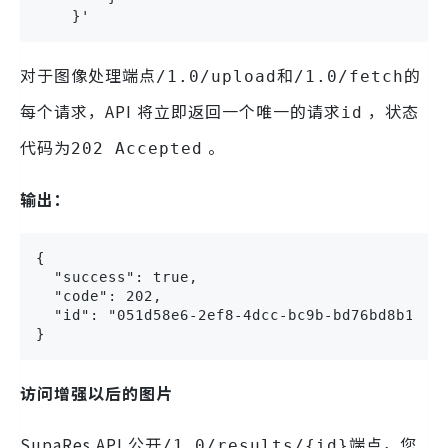
    }'
对于图像处理端点
和
的
/1.0/upload
/1.0/fetch
每个请求，API 将立即返回一个唯一的请求
，状态
id
代码为
。
202 Accepted
输出：
{
  "success": true,
  "code": 202,
  "id": "051d58e6-2ef8-4dcc-bc9b-bd76bd8b124f
}
访问增强以后的图片
SupaRes API 公开
端点，您
/1.0/results/{id}