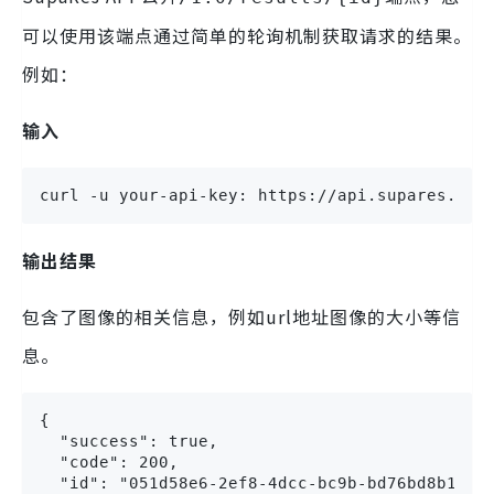
可以使用该端点通过简单的轮询机制获取请求的结果。
例如：
输入
curl -u your-api-key: https://api.supares.com
输出结果
包含了图像的相关信息，例如url地址图像的大小等信
息。
{
  "success": true,
  "code": 200,
  "id": "051d58e6-2ef8-4dcc-bc9b-bd76bd8b124f