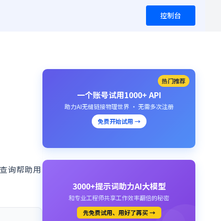
控制台
热门推荐
一个账号试用1000+ API
助力AI无缝链接物理世界 · 无需多次注册
免费开始试用 →
类查询帮助用
3000+提示词助力AI大模型
和专业工程师共享工作效率翻倍的秘密
先免费试用、用好了再买 →