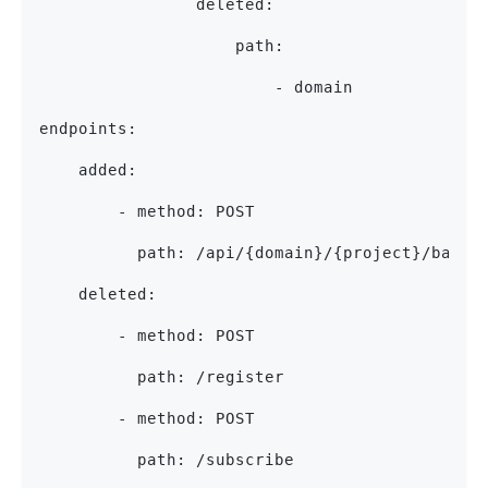
                deleted:
                    path:
                        - domain
endpoints:
    added:
        - method: POST
          path: /api/{domain}/{project}/badge
    deleted:
        - method: POST
          path: /register
        - method: POST
          path: /subscribe