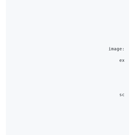
                                             
                                             
                                             
                                             
                                    image:
                                        explo
                                            f
                                            t
                                        schem
                                            d
                                             
                                             