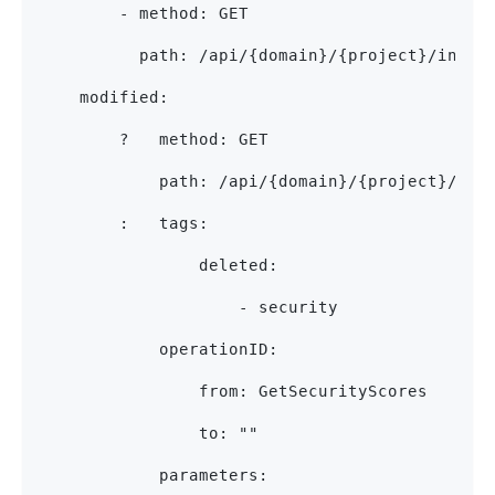
        - method: GET
          path: /api/{domain}/{project}/insta
    modified:
        ?   method: GET
            path: /api/{domain}/{project}/bad
        :   tags:
                deleted:
                    - security
            operationID:
                from: GetSecurityScores
                to: ""
            parameters: