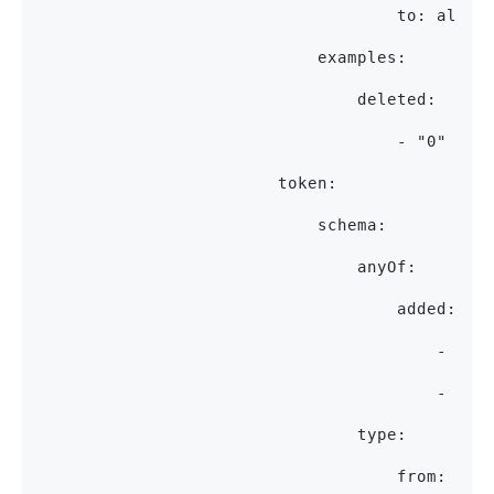
                                    to: alpha
                            examples:
                                deleted:
                                    - "0"
                        token:
                            schema:
                                anyOf:
                                    added:
                                        - Rev
                                        - Rev
                                type:
                                    from: str