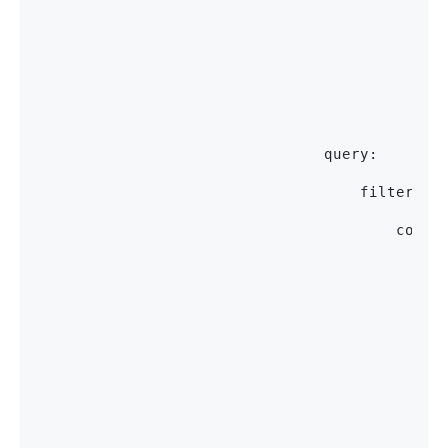
                                             
                                            p
                                             
                                             
                                query:
                                    filter:
                                        conte
                                            m
                                             
                                             
                                             
                                             