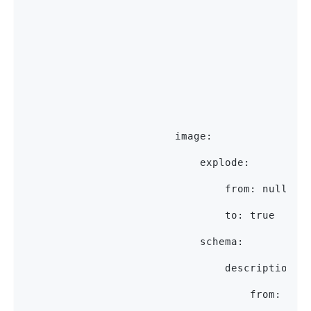
                                             
                                             
                                             
                                             
                                             
                        image:
                            explode:
                                from: null
                                to: true
                            schema:
                                description:
                                    from: alp