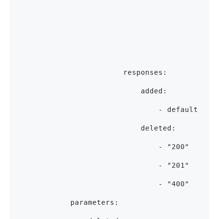
                                            p
                                             
                                             
                        responses:
                            added:
                                - default
                            deleted:
                                - "200"
                                - "201"
                                - "400"
            parameters: