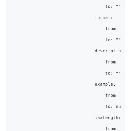
                                    to: ""
                                format:
                                    from: uui
                                    to: ""
                                description:
                                    from: RFC
                                    to: ""
                                example:
                                    from: 267
                                    to: null
                                maxLength:
                                    from: 29