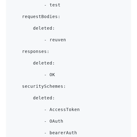
            - test
    requestBodies:
        deleted:
            - reuven
    responses:
        deleted:
            - OK
    securitySchemes:
        deleted:
            - AccessToken
            - OAuth
            - bearerAuth