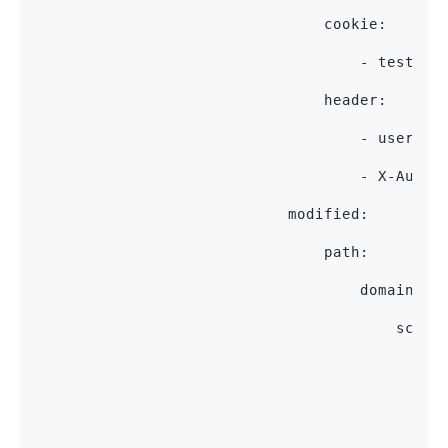
                                cookie:
                                    - test
                                header:
                                    - user
                                    - X-Auth-
                            modified:
                                path:
                                    domain:
                                        schem
                                            t
                                             
                                             