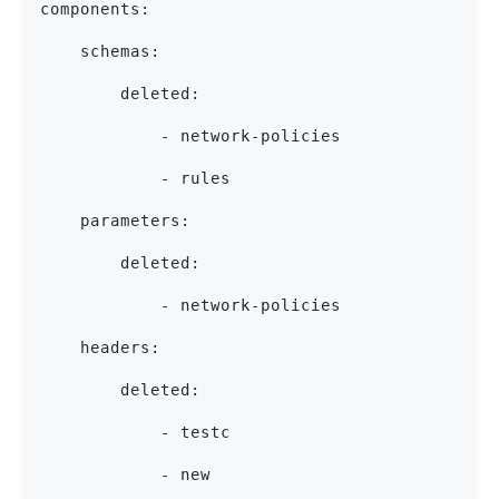
components:
    schemas:
        deleted:
            - network-policies
            - rules
    parameters:
        deleted:
            - network-policies
    headers:
        deleted:
            - testc
            - new