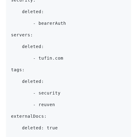
security:
    deleted:
        - bearerAuth
servers:
    deleted:
        - tufin.com
tags:
    deleted:
        - security
        - reuven
externalDocs:
    deleted: true