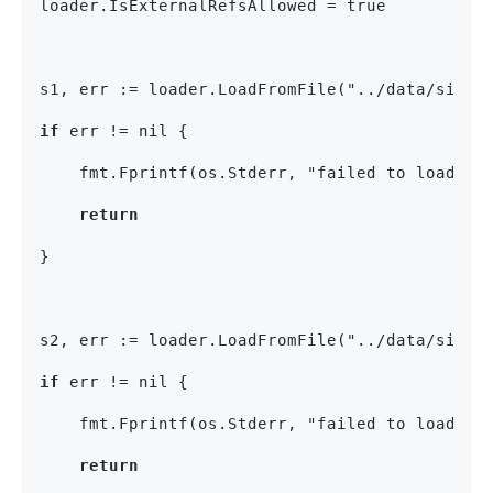
loader.IsExternalRefsAllowed = true
s1, err := loader.LoadFromFile("../data/simpl
if
 err != nil {
    fmt.Fprintf(os.Stderr, "failed to load sp
return
}
s2, err := loader.LoadFromFile("../data/simpl
if
 err != nil {
    fmt.Fprintf(os.Stderr, "failed to load sp
return