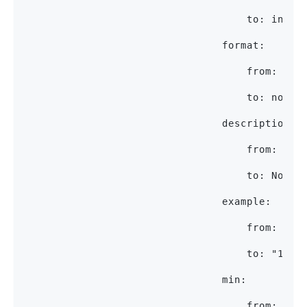
                                    to: integ
                                format:
                                    from: hyp
                                    to: non-n
                                description:
                                    from: Hyp
                                    to: Non-n
                                example:
                                    from: gen
                                    to: "100"
                                min:
                                    from: nul