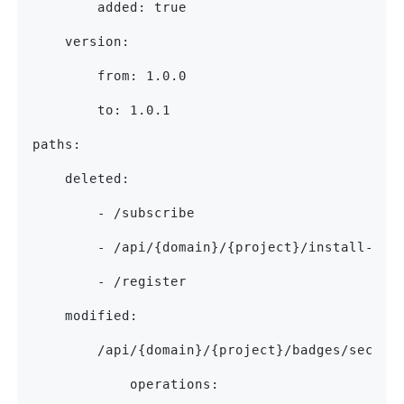
        added: true
    version:
        from: 1.0.0
        to: 1.0.1
paths:
    deleted:
        - /subscribe
        - /api/{domain}/{project}/install-com
        - /register
    modified:
        /api/{domain}/{project}/badges/securi
            operations: