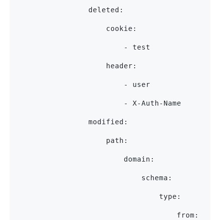
                deleted:
                    cookie:
                        - test
                    header:
                        - user
                        - X-Auth-Name
                modified:
                    path:
                        domain:
                            schema:
                                type:
                                    from: str