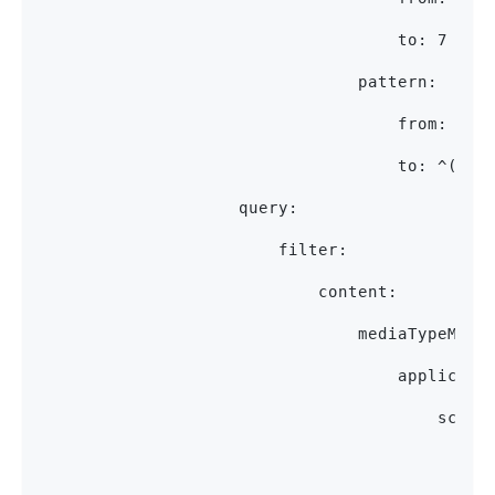
                                    to: 7
                                pattern:
                                    from: ^(?
                                    to: ^(?:\
                    query:
                        filter:
                            content:
                                mediaTypeModi
                                    applicati
                                        schem
                                            p