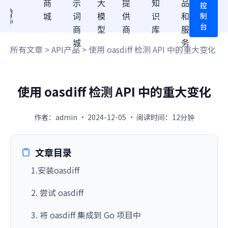
商
示
大
提
知
品
控
制
城
词
模
供
识
和
台
商
型
商
库
服
城
务
所有文章
>
API产品
> 使用 oasdiff 检测 API 中的重大变化
使用 oasdiff 检测 API 中的重大变化
作者：admin · 2024-12-05 · 阅读时间：12分钟
文章目录
1.安装oasdiff
2. 尝试 oasdiff
3. 将 oasdiff 集成到 Go 项目中