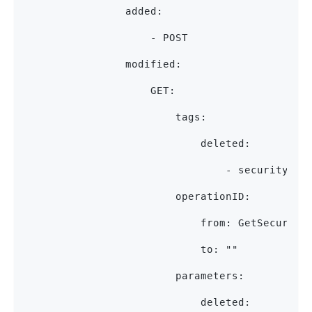
                added:
                    - POST
                modified:
                    GET:
                        tags:
                            deleted:
                                - security
                        operationID:
                            from: GetSecurity
                            to: ""
                        parameters:
                            deleted: