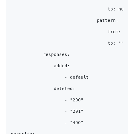
                                    to: null
                                pattern:
                                    from: ^(?
                                    to: ""
            responses:
                added:
                    - default
                deleted:
                    - "200"
                    - "201"
                    - "400"