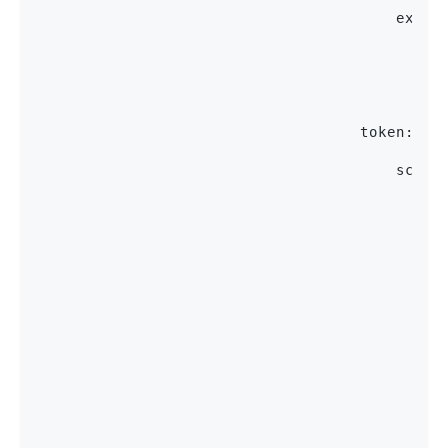
                                        examp
                                            d
                                             
                                    token:
                                        schem
                                            a
                                             
                                             
                                             
                                            t
                                             
                                             