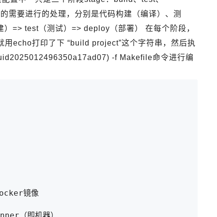
之后的需要进行的处理，分别是代码构建（编译）、测
> test（测试）=> deploy（部署） 在每个阶段，
ho打印了下 “build project”这个字符串，然后执
er/uid2025012496350a17ad07) -f Makefile命令进行编