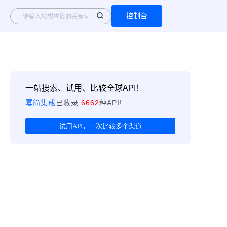
控制台
一站搜索、试用、比较全球API！
幂简集成
已收录
6662
种API!
试用API，一次比较多个渠道