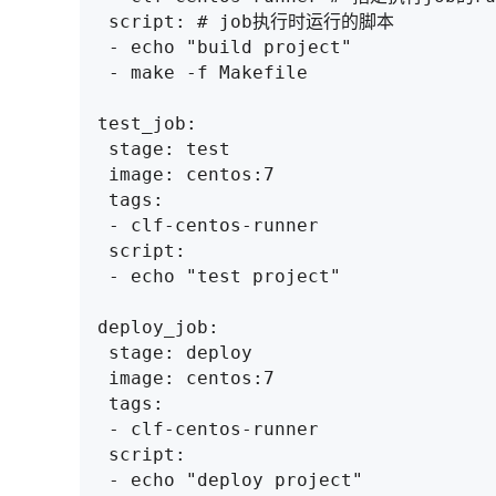
 script: # job执行时运行的脚本

 - echo "build project"

 - make -f Makefile

test_job:

 stage: test

 image: centos:7

 tags: 

 - clf-centos-runner

 script:

 - echo "test project"

deploy_job:

 stage: deploy

 image: centos:7

 tags: 

 - clf-centos-runner

 script:

 - echo "deploy project"
