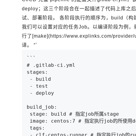
deploy；这三个阶段合在一起描述了代码上库
试、部署阶段。 各阶段执行的顺序为，build（构建）=
我们可以设置对应的任务Job。以编译阶段为例，就用ec
行了[make](https://www.explinks.com/provid
译。 “`
```

# .gitlab-ci.yml

stages:

 - build

 - test

 - deploy

build_job:

 stage: build # 指定job所属stage

 image: centos:7 # 指定执行job的所使用docker镜像

 tags: 

 - clf-centos-runner # 指定执行job的runner（即机器）
