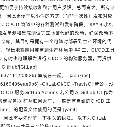
更加便于持续接收和整合用户反馈。总而言之，所有这
署风险，因此更便于以小件的方式（而非一次性）发布对应
I/CD 管道中的各种测试和发布阶段。 ### 4.小结
前触发单测和集成测试等去验证代码的改动，确保改动不
码仓库。其目标是拥有一个可随时部署到生产环境的代
轻松地将应用部署到生产环境中 ## 二、CI/CD工具
/CD 有时也可理解为进行 CI/CD 的构建服务器，而提供
ub/[GitLab]
40606374112f0f826) 集成在一起。 -[Jenkins]
1116160406eae9b6) -GitLabCI/CD -TravisCI 若公司没
CD 服务GitHub Actions 若公司以 GitLab CI 作为
r 作为构建服务器 在互联网大厂，一般是有自研的CI/CD 工
eline）的配置文件使用的便是 [yaml]
al/) 语法写的，因此需要先理解一下相关的语法。 以下为GitLab
ml，该配置中一共是三个阶段stage：build、test、