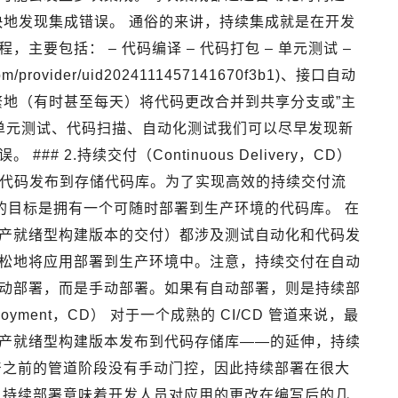
快地发现集成错误。 通俗的来讲，持续集成就是在开发
要包括： – 代码编译 – 代码打包 – 单元测试 –
om/provider/uid2024111457141670f3b1)、接口自动
繁地（有时甚至每天）将代码更改合并到共享分支或”主
中的单元测试、代码扫描、自动化测试我们可以尽早发现新
 2.持续交付（Continuous Delivery，CD）
的代码发布到存储代码库。为了实现高效的持续交付流
付的目标是拥有一个可随时部署到生产环境的代码库。 在
产就绪型构建版本的交付）都涉及测试自动化和代码发
松地将应用部署到生产环境中。注意，持续交付在自动
动部署，而是手动部署。如果有自动部署，则是持续部
eployment，CD） 对于一个成熟的 CI/CD 管道来说，最
产就绪型构建版本发布到代码存储库——的延伸，持续
产之前的管道阶段没有手动门控，因此持续部署在很大
，持续部署意味着开发人员对应用的更改在编写后的几