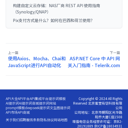
构建自定义云存储：NAS厂商 REST API 使用指南
（Synology/QNAP）
Pix支付方式是什么？如何在巴西和荷兰使用？
上一篇
下一篇
使用Axios、Mocha、Chai和
ASP.NET Core 中 API 网
JavaScript进行API自动化
关入门指南 - Telerik.com
API大全
API平台
API集成平台
提示词模板
Copyright © 2024 All Rights
AI提示词
AI提示词商城
提示词网站
Reserved 北京蜜堂有信科技有限
prompt模板
deepseek提示词
文生图提示词
公司
API市场
API商城
公司地址：北京市朝阳区光华路
和乔大厦C座1508
关于我们
招聘
服务条款
隐私协议
网站地图
增值电信业务经营许可证：京B2-
20191889 京ICP备18034931