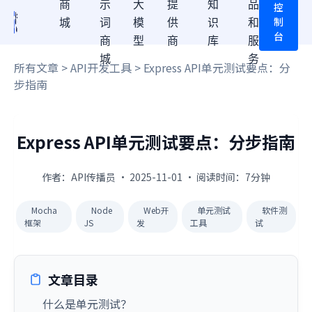
商
示
大
提
知
品
控
制
城
词
模
供
识
和
台
商
型
商
库
服
城
务
所有文章
>
API开发工具
> Express API单元测试要点：分
步指南
Express API单元测试要点：分步指南
作者：API传播员 · 2025-11-01 · 阅读时间：7分钟
Mocha
Node
Web开
单元测试
软件测
框架
JS
发
工具
试
文章目录
什么是单元测试？