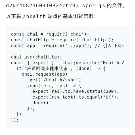
的文件。
d2024082360910824cb28).spec.js
以下是
端点的基本测试示例：
/health
const chai = require('chai');

const chaiHttp = require('chai-http');

const app = require('../app'); // 引入 Express
chai.use(chaiHttp);

const { expect } = chai;describe('Health API 
  it('应返回同步健康状态', (done) => {

    chai.request(app)

      .get('/health/sync')

      .end((err, res) => {

        expect(res).to.have.status(200);

        expect(res.text).to.equal('OK');

        done();

      });

  });

});