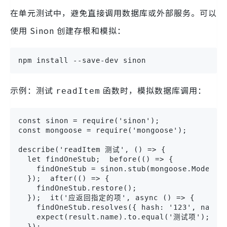
在单元测试中，避免直接调用数据库或外部服务。可以
使用 Sinon 创建存根和模拟：
npm install --save-dev sinon
示例：测试
函数时，模拟数据库调用：
readItem
const sinon = require('sinon');

const mongoose = require('mongoose');

describe('readItem 测试', () => {

  let findOneStub;  before(() => {

    findOneStub = sinon.stub(mongoose.Model, '
  });  after(() => {

    findOneStub.restore();

  });  it('应返回指定的项', async () => {

    findOneStub.resolves({ hash: '123', name:
    expect(result.name).to.equal('测试项');

  });
