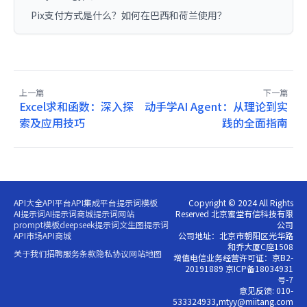
Pix支付方式是什么？如何在巴西和荷兰使用？
上一篇
下一篇
Excel求和函数：深入探
动手学AI Agent：从理论到实
索及应用技巧
践的全面指南
API大全
API平台
API集成平台
提示词模板
Copyright © 2024 All Rights
AI提示词
AI提示词商城
提示词网站
Reserved 北京蜜堂有信科技有限
prompt模板
deepseek提示词
文生图提示词
公司
API市场
API商城
公司地址：北京市朝阳区光华路
和乔大厦C座1508
关于我们
招聘
服务条款
隐私协议
网站地图
增值电信业务经营许可证：京B2-
20191889 京ICP备18034931
号-7
意见反馈: 010-
533324933,mtyy@miitang.com