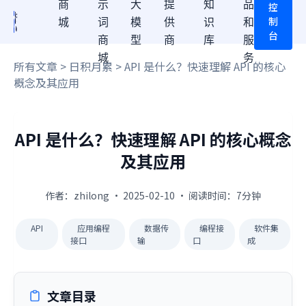
商
示
大
提
知
品
控
制
城
词
模
供
识
和
台
商
型
商
库
服
城
务
所有文章
>
日积月累
> API 是什么？快速理解 API 的核心
概念及其应用
API 是什么？快速理解 API 的核心概念
及其应用
作者：zhilong · 2025-02-10 · 阅读时间：7分钟
API
应用编程
数据传
编程接
软件集
接口
输
口
成
文章目录