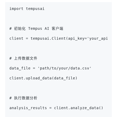
import tempusai
# 初始化 Tempus AI 客户端
client = tempusai.Client(api_key='your_api_ke
# 上传数据文件
data_file = 'path/to/your/data.csv'
client.upload_data(data_file)
# 执行数据分析
analysis_results = client.analyze_data()