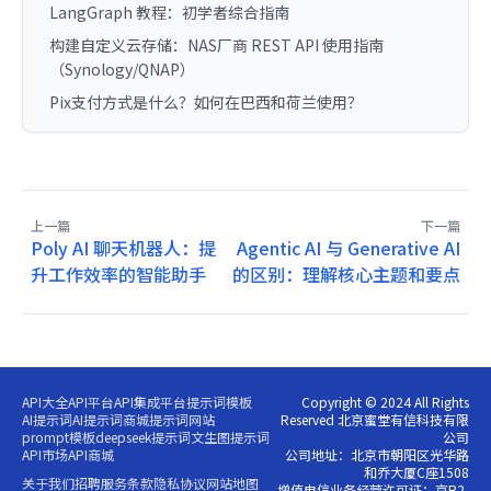
LangGraph 教程：初学者综合指南
构建自定义云存储：NAS厂商 REST API 使用指南
（Synology/QNAP）
Pix支付方式是什么？如何在巴西和荷兰使用？
上一篇
下一篇
Poly AI 聊天机器人：提
Agentic AI 与 Generative AI
升工作效率的智能助手
的区别：理解核心主题和要点
API大全
API平台
API集成平台
提示词模板
Copyright © 2024 All Rights
AI提示词
AI提示词商城
提示词网站
Reserved 北京蜜堂有信科技有限
prompt模板
deepseek提示词
文生图提示词
公司
API市场
API商城
公司地址：北京市朝阳区光华路
和乔大厦C座1508
关于我们
招聘
服务条款
隐私协议
网站地图
增值电信业务经营许可证：京B2-