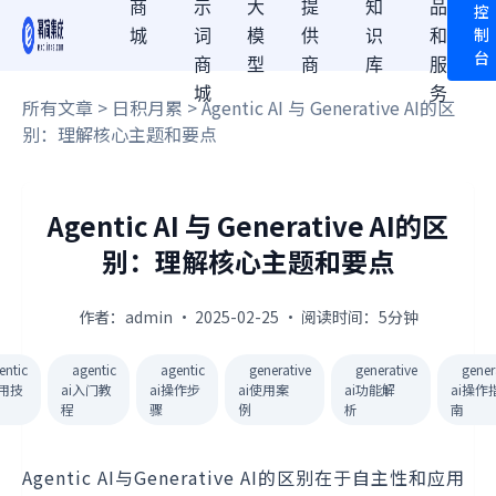
商
示
大
提
知
品
控
制
城
词
模
供
识
和
台
商
型
商
库
服
城
务
所有文章
>
日积月累
> Agentic AI 与 Generative AI的区
别：理解核心主题和要点
Agentic AI 与 Generative AI的区
别：理解核心主题和要点
作者：admin · 2025-02-25 · 阅读时间：5分钟
entic
agentic
agentic
generative
generative
gener
使用技
ai入门教
ai操作步
ai使用案
ai功能解
ai操作
程
骤
例
析
南
Agentic AI与Generative AI的区别在于自主性和应用