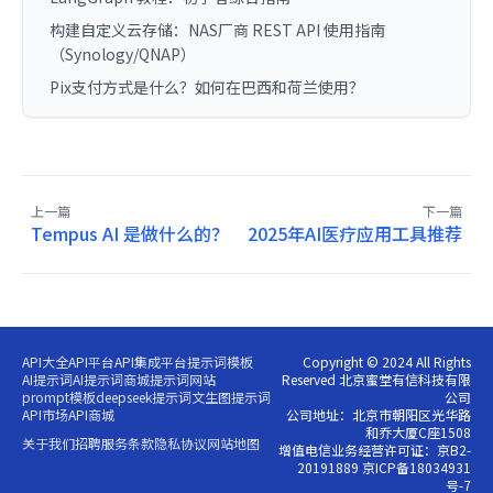
构建自定义云存储：NAS厂商 REST API 使用指南
（Synology/QNAP）
Pix支付方式是什么？如何在巴西和荷兰使用？
上一篇
下一篇
Tempus AI 是做什么的？
2025年AI医疗应用工具推荐
API大全
API平台
API集成平台
提示词模板
Copyright © 2024 All Rights
AI提示词
AI提示词商城
提示词网站
Reserved 北京蜜堂有信科技有限
prompt模板
deepseek提示词
文生图提示词
公司
API市场
API商城
公司地址：北京市朝阳区光华路
和乔大厦C座1508
关于我们
招聘
服务条款
隐私协议
网站地图
增值电信业务经营许可证：京B2-
20191889 京ICP备18034931
号-7