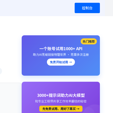
控制台
热门推荐
一个账号试用1000+ API
助力AI无缝链接物理世界 · 无需多次注册
免费开始试用 →
3000+提示词助力AI大模型
和专业工程师共享工作效率翻倍的秘密
先免费试用、用好了再买 →