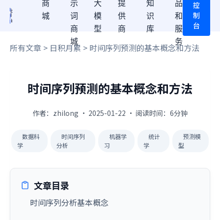
商
示
大
提
知
品
控
制
城
词
模
供
识
和
台
商
型
商
库
服
城
务
所有文章
>
日积月累
> 时间序列预测的基本概念和方法
时间序列预测的基本概念和方法
作者：zhilong · 2025-01-22 · 阅读时间：6分钟
数据科
时间序列
机器学
统计
预测模
学
分析
习
学
型
文章目录
时间序列分析基本概念