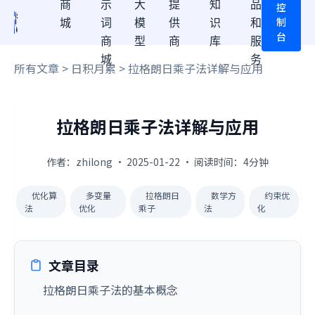
商
示
大
提
知
品
控
制
城
词
模
供
识
和
台
商
型
商
库
服
城
务
所有文章
>
日积月累
> 拉格朗日乘子法详解与应用
拉格朗日乘子法详解与应用
作者：zhilong · 2025-01-22 · 阅读时间：4分钟
优化算
多变量
拉格朗日
数学方
约束优
法
优化
乘子
法
化
文章目录
拉格朗日乘子法的基本概念