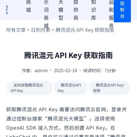
商
示
大
提
知
品
控
制
城
词
模
供
识
和
台
商
型
商
库
服
城
务
所有文章
>
日积月累
> 腾讯混元 API Key 获取指南
腾讯混元 API Key 获取指南
作者：admin · 2025-02-14 · 阅读时间：7分钟
如何获取腾讯混元
腾讯混元API
腾讯混元API Key/
API Key
Key
密钥
获取腾讯混元 API Key 需要访问腾讯云官网，登录并
通过控制台搜索“腾讯混元大模型”。选择使用
OpenAI SDK 接入方式，然后创建 API Key。在
LobeChat 中，用户可以通过设置页面选择“腾讯混