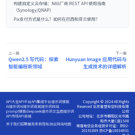
构建自定义云存储：NAS厂商 REST API 使用指南
（Synology/QNAP）
Pix支付方式是什么？如何在巴西和荷兰使用？
上一篇
下一篇
Qwen2.5 写代码：探索
Hunyuan Image 应用代码与
智能编程新领域
生成技术的详细解析
API大全
API平台
API集成平台
提示词模板
Copyright © 2024 All Rights
AI提示词
AI提示词商城
提示词网站
Reserved 北京蜜堂有信科技有限
prompt模板
deepseek提示词
文生图提示词
公司
API市场
API商城
公司地址：北京市朝阳区光华路
和乔大厦C座1508
关于我们
招聘
服务条款
隐私协议
网站地图
增值电信业务经营许可证：京B2-
20191889 京ICP备18034931