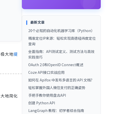
最新文章
20个必知的自动化机器学习库（Python）
精准定位IP来源：轻松实现高德经纬度定位
查询
全面指南：API测试定义、测试方法与高效
以极大地
提
实践技巧
OAuth 2.0和OpenID Connect概述
Coze API接口实战应用
如何在 Apifox 中发布多语言的 API 文档？
轻松掌握外国人微信支付的正确姿势
手把手教你使用盘古API
极大地简化
创建 Python API
LangGraph 教程：初学者综合指南