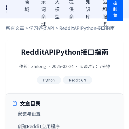
商
示
大
提
知
品
控
制
城
词
模
供
识
和
台
商
型
商
库
服
城
务
所有文章
>
学习各类API
> RedditAPIPython接口指南
RedditAPIPython接口指南
作者：zhilong · 2025-02-24 · 阅读时间：7分钟
Python
Reddit API
文章目录
安装与设置
创建Reddit应用程序