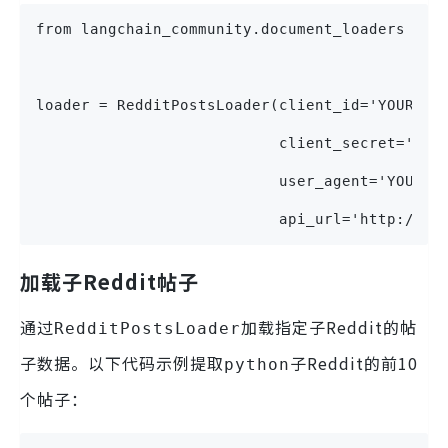
from langchain_community.document_loaders imp
loader = RedditPostsLoader(client_id='YOUR_CL
                           client_secret='YOU
                           user_agent='YOUR_U
                           api_url='http://ap
加载子Reddit帖子
通过
加载指定子Reddit的帖
RedditPostsLoader
子数据。以下代码示例提取
子Reddit的前10
python
个帖子：