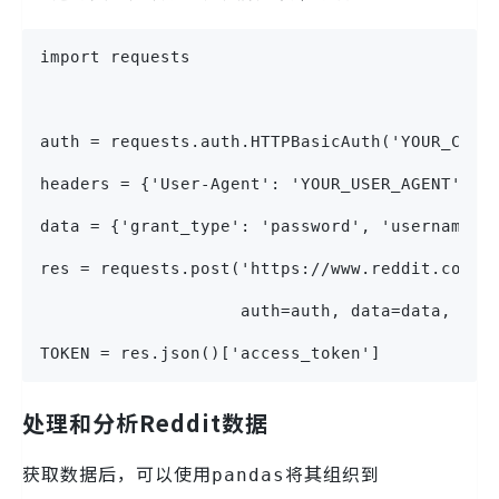
import requests
auth = requests.auth.HTTPBasicAuth('YOUR_CLIE
headers = {'User-Agent': 'YOUR_USER_AGENT'}
data = {'grant_type': 'password', 'username':
res = requests.post('https://www.reddit.com/a
                    auth=auth, data=data, hea
TOKEN = res.json()['access_token']
处理和分析Reddit数据
获取数据后，可以使用
将其组织到
pandas