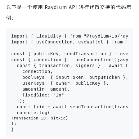
以下是一个使用 Raydium API 进行代币交换的代码示
例：
import { Liquidity } from "@raydium-io/raydium
import { useConnection, useWallet } from '@sol
const { publicKey, sendTransaction } = useWall
const { connection } = useConnection();async f
  const { transaction, signers } = await Liqui
    connection,

    poolKeys: { inputToken, outputToken },

    userKeys: { owner: publicKey },

    amountIn: amount,

    fixedSide: "in"

  });

  const txid = await sendTransaction(transacti
  console.log(
Transaction ID: ${txid}
);

}