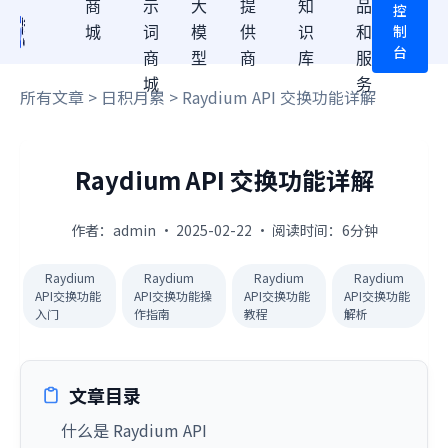
商
示
大
提
知
品
控
制
城
词
模
供
识
和
台
商
型
商
库
服
城
务
所有文章
>
日积月累
> Raydium API 交换功能详解
Raydium API 交换功能详解
作者：admin · 2025-02-22 · 阅读时间：6分钟
Raydium
Raydium
Raydium
Raydium
API交换功能
API交换功能操
API交换功能
API交换功能
入门
作指南
教程
解析
文章目录
什么是 Raydium API