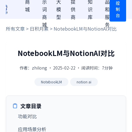
商
示
大
提
知
品
控
制
城
词
模
供
识
和
台
商
型
商
库
服
城
务
所有文章
>
日积月累
> NotebookLM与NotionAI对比
NotebookLM与NotionAI对比
作者：zhilong · 2025-02-22 · 阅读时间：7分钟
NotebookLM
notion ai
文章目录
功能对比
应用场景分析