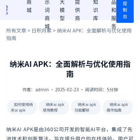
商
示
大
提
知
品
控
制
城
词
模
供
识
和
台
商
型
商
库
服
城
务
所有文章
>
日积月累
> 纳米AI APK：全面解析与优化使用
指南
纳米AI APK：全面解析与优化使用指
南
作者：admin · 2025-02-23 · 阅读时间：5分钟
如何使用纳
纳米ai apk
纳米ai apk
纳米ai apk
米ai apk
使用教程
功能解析
操作指南
纳米AI APK是由360公司开发的智能AI平台，集成了先
进技术和创新算法，旨在提升用户的在线体验。用户可