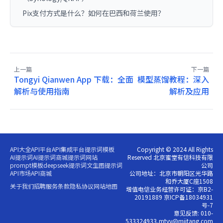
Pix支付方式是什么？如何在巴西和荷兰使用？
上一篇
下一篇
Tongyi Qianwen App 下载：全面
模型蒸馏教程：深入
解析与使用指南
解析及应用
API大全
API平台
API集成平台
提示词模板
Copyright © 2024 All Rights
AI提示词
AI提示词商城
提示词网站
Reserved 北京蜜堂有信科技有限
prompt模板
deepseek提示词
文生图提示词
公司
API市场
API商城
公司地址：北京市朝阳区光华路
和乔大厦C座1508
关于我们
招聘
服务条款
隐私协议
网站地图
增值电信业务经营许可证：京B2-
20191889 京ICP备18034931
号-7
意见反馈: 010-
533324933,mtyy@miitang.com