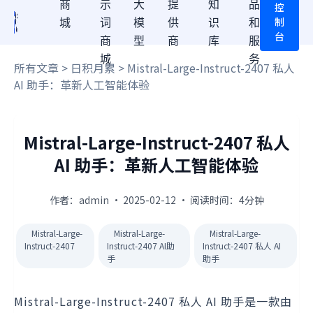
商
示
大
提
知
品
控
制
城
词
模
供
识
和
台
商
型
商
库
服
城
务
所有文章
>
日积月累
> Mistral-Large-Instruct-2407 私人
AI 助手：革新人工智能体验
Mistral-Large-Instruct-2407 私人
AI 助手：革新人工智能体验
作者：admin · 2025-02-12 · 阅读时间：4分钟
Mistral-Large-
Mistral-Large-
Mistral-Large-
Instruct-2407
Instruct-2407 AI助
Instruct-2407 私人 AI
手
助手
Mistral-Large-Instruct-2407 私人 AI 助手是一款由